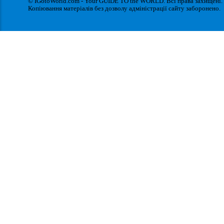
© IGotoWorld.com - Your GUIDE TO the WORLD. Всі права захищені.
Копіювання матеріалів без дозволу адміністрації сайту заборонено.