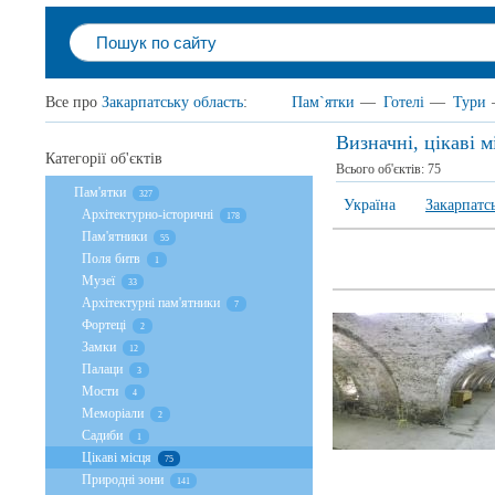
Все про
Закарпатську область
:
Пам`ятки
—
Готелі
—
Тури
Визначні, цікаві м
Категорії об'єктів
Всього об'єктів:
75
Пам'ятки
327
Україна
Закарпатс
Архітектурно-історичні
178
Пам'ятники
55
Поля битв
1
Музеї
33
Архітектурні пам'ятники
7
Фортеці
2
Замки
12
Палаци
3
Мости
4
Меморіали
2
Садиби
1
Цікаві місця
75
Природні зони
141