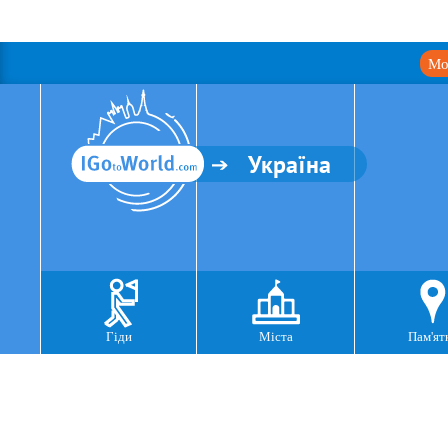
Мо
Україна
Гіди
Міста
Пам'ят