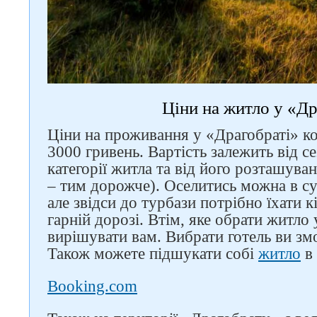
Ціни на житло у «Др
Ціни на проживання у «Драгобраті» ко
3000 гривень. Вартість залежить від с
категорії житла та від його розташува
– тим дорожче). Оселитись можна в с
але звідси до турбази потрібно їхати к
гарній дорозі. Втім, яке обрати житло 
вирішувати вам. Вибрати готель ви з
Також можете підшукати собі
житло
в 
Booking.com