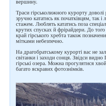
вершину.
Траси гірськолижного курорту доволі р
зручно кататись як початківцям, так 
стажем. Люблять кататись поза спеціа
крутих спусках й фрірайдери. До того 
край гірського хребта також позначени
мітками небезпечно.
На драгобратському курорті вас не з
світанки і заходи сонця. Звідси видно
гірські озера. Можна прогулятися хво
багато яскравих фотознімків.