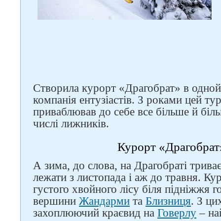
Створила курорт «Драгобрат» в одно
компанія ентузіастів. З роками цей т
приваблював до себе все більше й біл
числі лижників.
Курорт «Драгобрат
А зима, до слова, на Драгобраті триває
лежати з листопада і аж до травня. К
густого хвойного лісу біля підніжжя го
вершини
Жандарми
та
Близниця
. З ци
захоплюючий краєвид на
Говерлу
– на