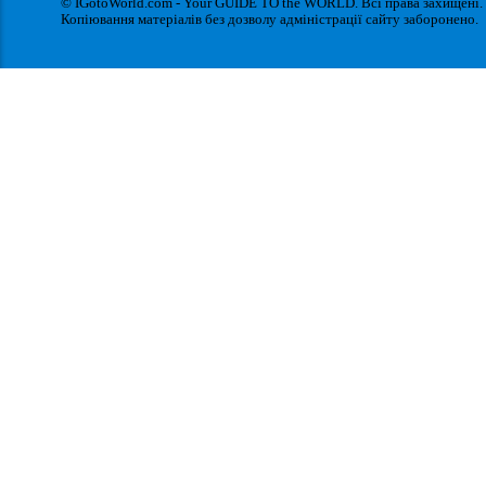
© IGotoWorld.com - Your GUIDE TO the WORLD. Всі права захищені.
Копіювання матеріалів без дозволу адміністрації сайту заборонено.