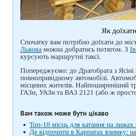
Як доїхат
Спочатку вам потрібно доїхати до міс
Львова
можна добратись потягом. З
І
курсують маршрутні таксі.
Попереджуємо: до Драгобрата з Ясіні 
повнопривідному автомобілі. Автомоб
місцевих жителів. Найпоширеніший тр
ГАЗи, УАЗи та ВАЗ 2121 (або ж прост
Вам також може бути цікаво
Топ-10 місць для катання на лижах 
Де відпочити в Карпатах взимку: на