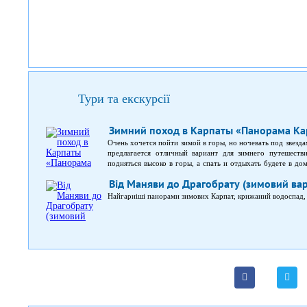
Тури та екскурсії
Зимний поход в Карпаты «Панорама Ка
Очень хочется пойти зимой в горы, но ночевать под звезда
предлагается отличный вариант для зимнего путешеств
подняться высоко в горы, а спать и отдыхать будете в до
тура вас ожидает:подъем на хребет Косарище;экскурсия 
Від Маняви до Драгобрату (зимовий вар
архитектура и быт 19 столетия;прохождение многих урочи
на Черногорский хребет;путешествие на полонину Мар
Найгарніші панорами зимових Карпат, крижаний водоспад, в
туристов довоенного периода;подъем на гору Костр
«Буковель», Ворохту и Драгобрат.