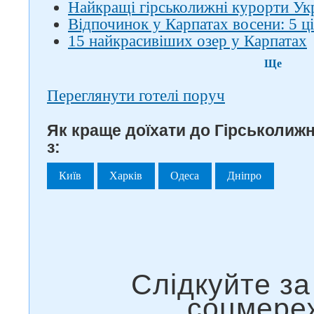
Найкращі гірськолижні курорти Ук
Відпочинок у Карпатах восени: 5 ці
15 найкрасивіших озер у Карпатах
Ще
Переглянути готелі поруч
Як краще доїхати до Гірськолиж
з:
Київ
Харків
Одеса
Дніпро