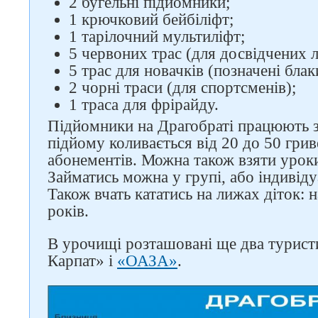
2 бугельні підйомники;
1 крючковий бейбіліфт;
1 тарілочний мультиліфт;
5 червоних трас (для досвідчених 
5 трас для новачків (позначені бла
2 чорні траси (для спортсменів);
1 траса для фрірайду.
Підйомники на Драгобраті працюють з 
підйому коливається від 20 до 50 грив
абонементів. Можна також взяти уроки
Займатись можна у групі, або індивіду
Також вчать кататись на лижах діток: н
років.
В урочищі розташовані ще два турист
Карпат» і
«ОАЗА»
.