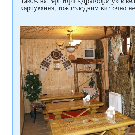
Також на території «Драгобрату» є вел
харчування, тож голодним ви точно не