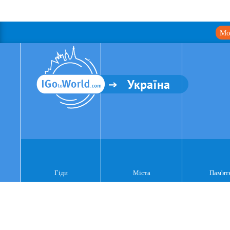
Мо
Україна
Гіди
Міста
Пам'ят