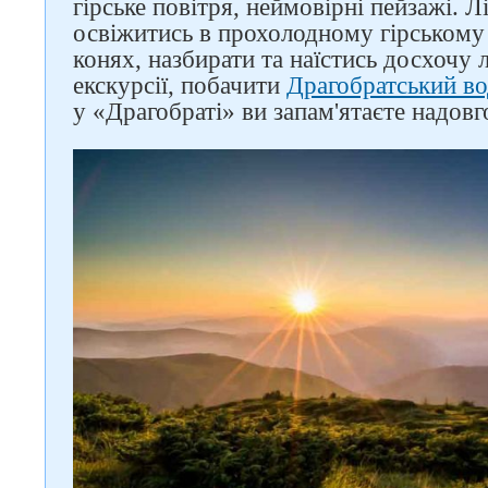
гірське повітря, неймовірні пейзажі. 
освіжитись в прохолодному гірськом
конях, назбирати та наїстись досхочу л
екскурсії, побачити
Драгобратський в
у «Драгобраті» ви запам'ятаєте надовг