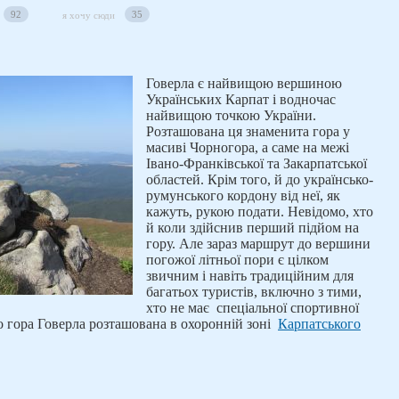
92
35
я хочу сюди
Говерла є найвищою вершиною
Українських Карпат і водночас
найвищою точкою України.
Розташована ця знаменита гора у
масиві Чорногора, а саме на межі
Івано-Франківської та Закарпатської
областей. Крім того, й до українсько-
румунського кордону від неї, як
кажуть, рукою подати. Невідомо, хто
й коли здійснив перший підйом на
гору. Але зараз маршрут до вершини
погожої літньої пори є цілком
звичним і навіть традиційним для
багатьох туристів, включно з тими,
хто не має спеціальної спортивної
о гора Говерла розташована в охоронній зоні
Карпатського