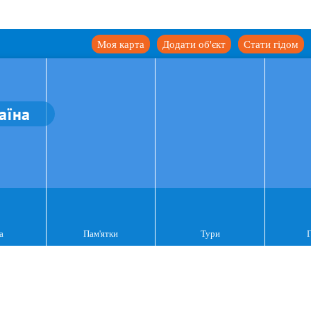
Моя карта
Додати об'єкт
Стати гідом
аїна
а
Пам'ятки
Тури