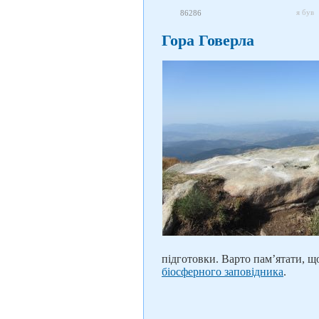
я був
86286
Гора Говерла
підготовки. Варто пам’ятати, щ
біосферного заповідника
.