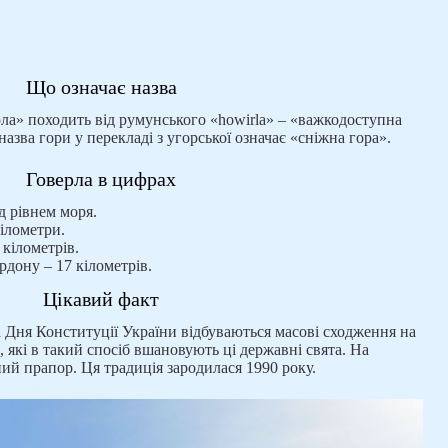
Що означає назва
ерла» походить від румунського «howirla» – «важкодоступна
назва гори у перекладі з угорської означає «сніжна гора».
Говерла в цифрах
д рівнем моря.
кілометри.
 кілометрів.
рдону – 17 кілометрів.
Цікавий факт
 Дня Конституції України відбуваються масові сходження на
, які в такий спосіб вшановують ці державні свята. На
й прапор. Ця традиція зародилася 1990 року.