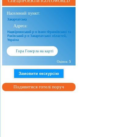
СПЕЦПРОЕКТИ IGOTOWORLD
Населений пункт:
Закарпатська
Адреса:
Надвірнянський р-н Івано-Франківської та
Рахівський р-н Закарпатської областей,
Україна
Гора Говерла на карті
Оцінок:
5
Замовити екскурсію
Подивитися готелі поруч