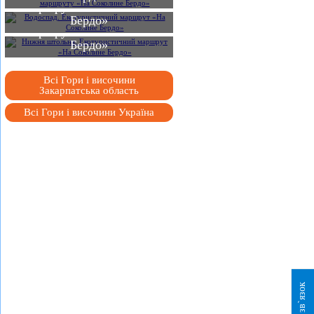
Нижня штольня.
маршрут «На Соколине
Екотуристичний
Бердо»
маршрут «На Соколине
Бердо»
Всі Гори і височини
Закарпатська область
Всі Гори і височини Україна