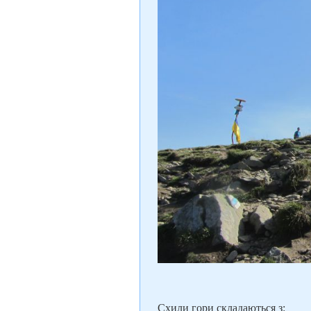
Схили гори складаються з: