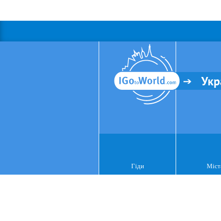
Укр
Гіди
Міст