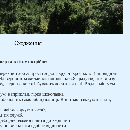
Сходження
ерли влітку потрібне:
 черевики або ж прості хороші зручні кросівки. Відповідний
На вершині зазвичай холодніше на 6-8 градусів, ніж внизу.
у, вітри на висоті бувають досить сильні. Вода – мінімум
мум, наприклад, гірка шоколадка.
і або навіть саморобні) палиці. Вони заощаджують сили,
 які засвідчують особу.
ьних служб.
ереборне бажання дійти до вершини.
ано виспатися і добре відпочити.