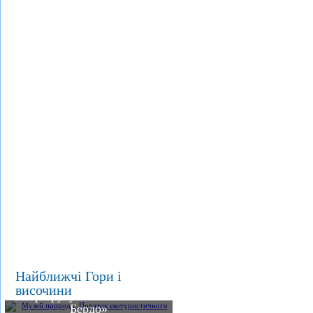
Музей природи.
Початок
Найближчі Гори і
екотуристичного
височини
Водоспад.
маршруту «На Соколине
Екотуристичний
Бердо»