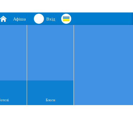
Афіша
Вхід
Готелі
Блоги