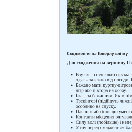
Сходження на Говерлу влітку
Для сходження на вершину Гов
Взуття – спеціальні гірські
одяг – залежно від погоди. 
Бажано мати куртку-вітровк
літр або півтора на особу.
Їжа – за бажанням. Як міні
Трекінгові (підійдуть лижн
особливо на спуску.
Паспорт або інші документи,
Контакти місцевих рятувал
Силу волі (побільше) і неп
У ніч перед сходженням баж