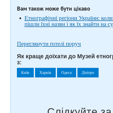
Вам також може бути цікаво
Етнографічні регіони України: кол
пішли їхні назви і як їх знайти на с
Переглянути готелі поруч
Як краще доїхати до Музей етногр
з:
Київ
Харків
Одеса
Дніпро