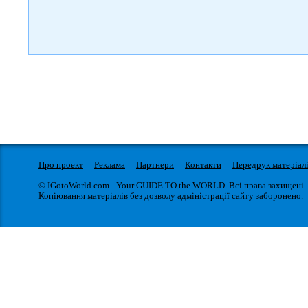
Про проект
Реклама
Партнери
Контакти
Передрук матеріал
© IGotoWorld.com - Your GUIDE TO the WORLD. Всі права захищені.
Копіювання матеріалів без дозволу адміністрації сайту заборонено.