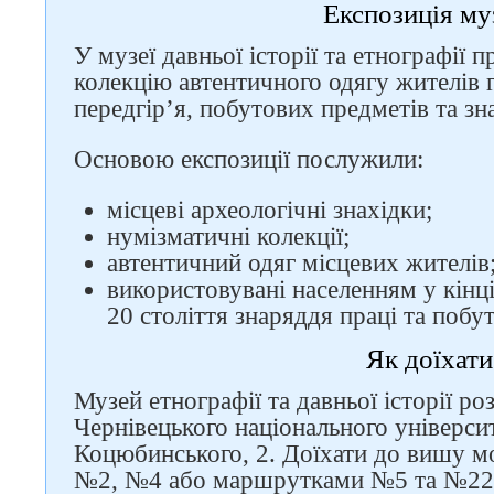
Експозиція м
У музеї давньої історії та етнографії 
колекцію автентичного одягу жителів г
передгір’я, побутових предметів та зн
Основою експозиції послужили:
місцеві археологічні знахідки;
нумізматичні колекції;
автентичний одяг місцевих жителів
використовувані населенням у кінці
20 століття знаряддя праці та побу
Як доїхати
Музей етнографії та давньої історії ро
Чернівецького національного університ
Коцюбинського, 2. Доїхати до вишу 
№2, №4 або маршрутками №5 та №2