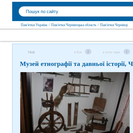
Пам'ятки Україна
/
Пам'ятки Чернівецька область
/
Пам'ятки Чернівці
2
1
я був
я хочу сюди
7416
Музей етнографії та давньої історії, 