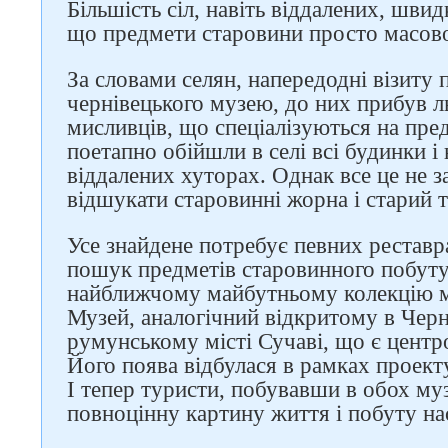
Більшість сіл, навіть віддалених, шви
що предмети старовини просто масово
За словами селян, напередодні візиту 
чернівецького музею, до них прибув л
мисливців, що спеціалізуються на пре
Слідкуйте за нами в
поетапно обійшли в селі всі будинки і 
соцмережах
віддалених хуторах. Однак все це не
відшукати старовинні жорна і старий т
Усе знайдене потребує певних реставр
пошук предметів старовинного побуту 
найближчому майбутньому колекцію м
Музей, аналогічний відкритому в Черні
румунському місті Сучаві, що є центр
Його поява відбулася в рамках проект
І тепер туристи, побувавши в обох му
повноцінну картину життя і побуту на