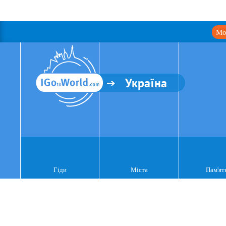
Мо
Україна
Гіди
Міста
Пам'ят