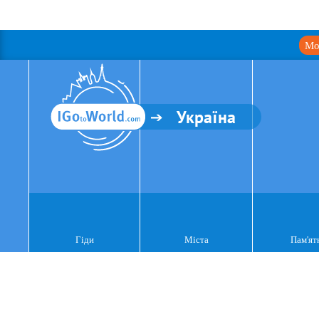
Мо
Україна
Гіди
Міста
Пам'ят