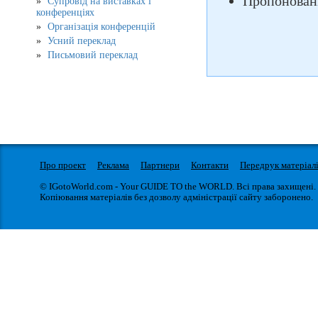
Пропоновані
Супровід на виставках і
конференціях
Організація конференцій
Усний переклад
Письмовий переклад
Про проект
Реклама
Партнери
Контакти
Передрук матеріал
© IGotoWorld.com - Your GUIDE TO the WORLD. Всі права захищені.
Копіювання матеріалів без дозволу адміністрації сайту заборонено.