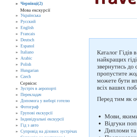
Чернівці(2)
Мова екскурсії
Українська
Русский
English
Francais
Deutsch
Espanol
Каталог Гідів 
Italiano
Arabic
найкращих гіді
Polish
звернутись до 
Hungarian
пропустите жод
Czech
можете бути вп
Сервіси:
всіх ваших поб
Зустріч в аеропорті
Перекладач
Перед тим як о
Допомога у виборі готелю
Фотограф
Групові екскурсії
Мови, якими
Індивідуальні екскурсії
Відгуки поп
Гід з авто
Дипломи та
Супровід на ділових зустрічах