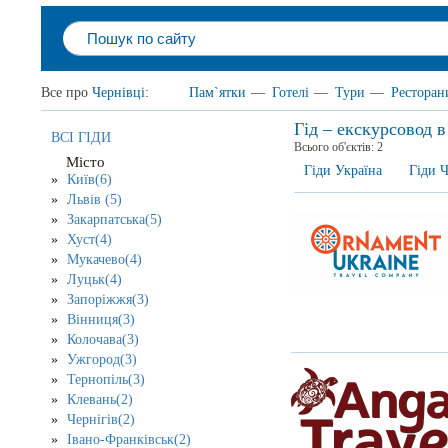
Все про
Чернівці
:
Пам`ятки
—
Готелі
—
Тури
—
Ресторан
Гід – екскурсовод в
ВСІ ГІДИ
Всього об'єктів:
2
Місто
Гіди Україна
Гіди Ч
Київ(6)
Львів (5)
Закарпатська(5)
Хуст(4)
Мукачево(4)
Луцьк(4)
Запоріжжя(3)
Вінниця(3)
Колочава(3)
Ужгород(3)
Тернопіль(3)
Клевань(2)
Чернігів(2)
Івано-Франківськ(2)