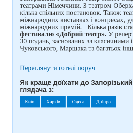
театрами Німеччини. З театром Оберх
кілька спільних постановок. Також теа
міжнародних виставках і конгресах, уд
міжнародних премій.
Кілька разів ст
фестивалю «Добрий театр».
У реперт
30 подань, заснованих за класичними 
Чуковського, Маршака та багатьох ін
Переглянути готелі поруч
Як краще доїхати до Запорізьки
глядача з:
Київ
Харків
Одеса
Дніпро