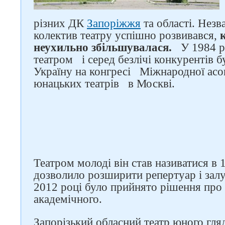
різних ДК
Запоріжжя
та області. Незв
колектив театру успішно розвивався,
неухильно збільшувалася.
У 1984 р
театром
і серед безлічі конкурентів 
Слідкуйте за нами в
Україну на конгресі
Міжнародної асоц
соцмережах
юнацьких театрів
в Москві.
Театром молоді він став називатися в 
дозволило розширити репертуар і залу
2012 році було прийнято рішення про 
академічного.
Запорізький обласний театр юного гляд