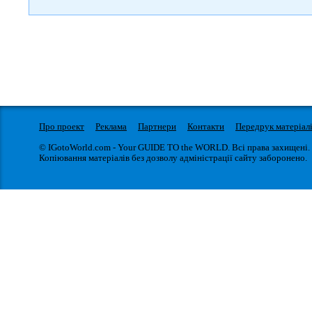
Про проект
Реклама
Партнери
Контакти
Передрук матеріал
© IGotoWorld.com - Your GUIDE TO the WORLD. Всі права захищені.
Копіювання матеріалів без дозволу адміністрації сайту заборонено.