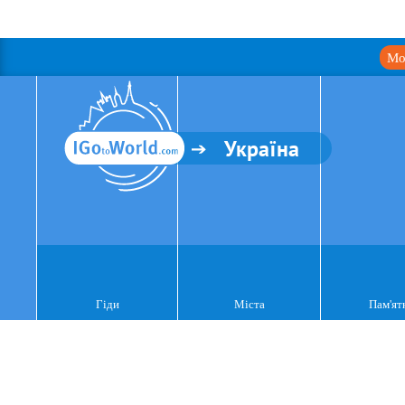
Мо
Україна
Гіди
Міста
Пам'ят