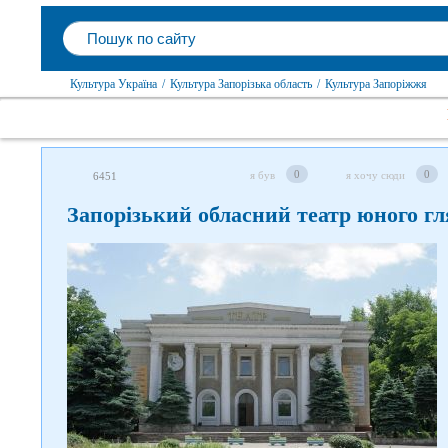
Культура Україна
/
Культура Запорізька область
/
Культура Запоріжжя
0
0
я був
я хочу сюди
6451
Запорізький обласний театр юного гл