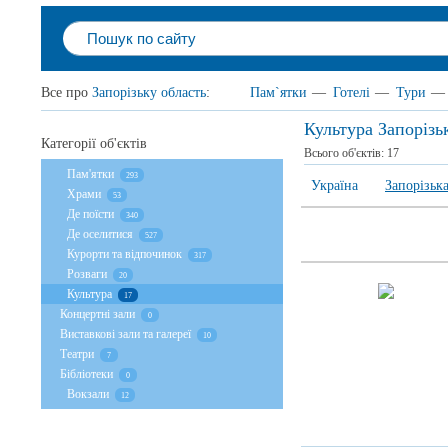
Все про
Запорізьку область
:
Пам`ятки
—
Готелі
—
Тури
—
Культура Запорізь
Категорії об'єктів
Всього об'єктів:
17
Пам'ятки
293
Україна
Запорізька
Храми
53
Де поїсти
340
Де оселитися
527
Курорти та відпочинок
317
Розваги
20
Культура
17
Концертні зали
0
Виставкові зали та галереї
10
Театри
7
Бібліотеки
0
Вокзали
12