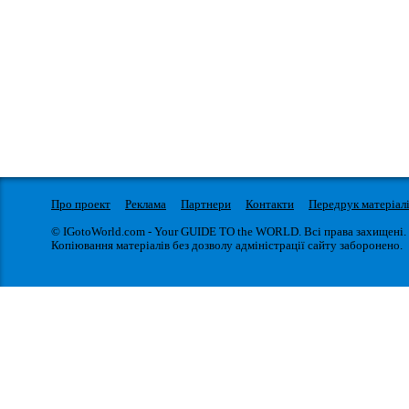
Про проект
Реклама
Партнери
Контакти
Передрук матеріал
© IGotoWorld.com - Your GUIDE TO the WORLD. Всі права захищені.
Копіювання матеріалів без дозволу адміністрації сайту заборонено.