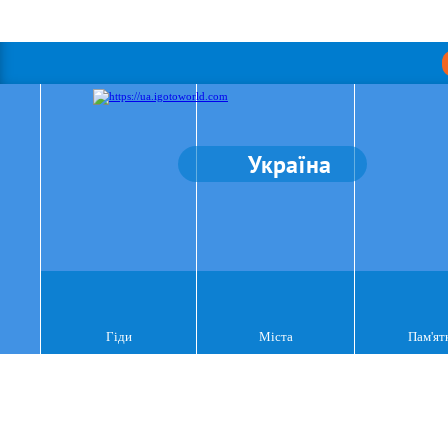
Україна
Гіди
Міста
Пам'ят