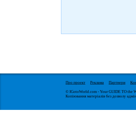
Про проект
Реклама
Партнери
Ко
© IGotoWorld.com - Your GUIDE TO the 
Копіювання матеріалів без дозволу адмін