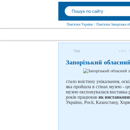
Пам'ятки Україна
/
Пам'ятки Запорізька о
я був
7561
Запорізький обласний
стало воістину унікальним, оск
яка пройшла в стінах музею - це
музею експонувалася виставка р
років працював
як виставкови
України, Росії, Казахстану, Хорв