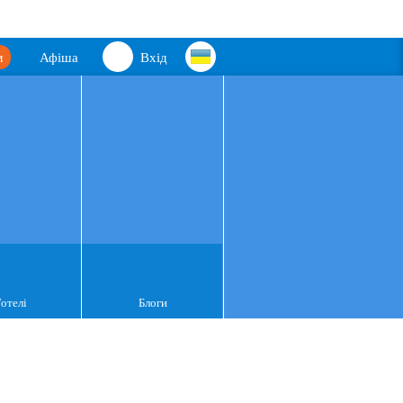
м
Афіша
Вхід
Готелі
Блоги