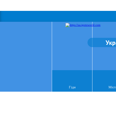
Укр
Гіди
Міст