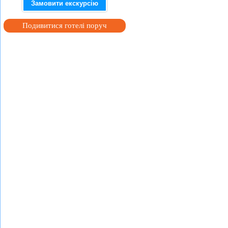
Замовити екскурсію
Подивитися готелі поруч