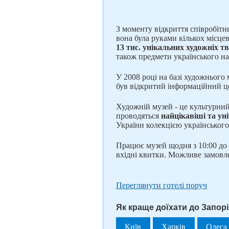
З моменту відкриття співробіт
вона була руками кількох місце
13 тис. унікальних художніх тв
також предмети українського н
У 2008 році на базі художнього
був відкритий інформаційний це
Художній музей - це культурни
проводяться
найцікавіші та ун
України колекцією українськог
Працює музей щодня з 10:00 до 1
вхідні квитки. Можливе замовле
Переглянути готелі поруч
Як краще доїхати до Запор
Київ
Харків
Одеса