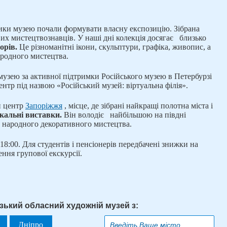
ники музею почали формувати власну експозицію. Зібрана
вих мистецтвознавців. У наші дні колекція досягає
близько
орів.
Це різноманітні ікони, скульптури, графіка, живопис, а
ародного мистецтва.
 музею за активної підтримки Російського музею в Петербурзі
нтр під назвою «Російський музей: віртуальна філія».
й центр
Запоріжжя
, місце, де зібрані найкращі полотна міста і
ікальні виставки.
Він володіє
найбільшою на півдні
о народного декоративного мистецтва.
8:00. Для студентів і пенсіонерів передбачені знижки на
ння групової екскурсії.
ізький обласний художній музей з:
Дніпро