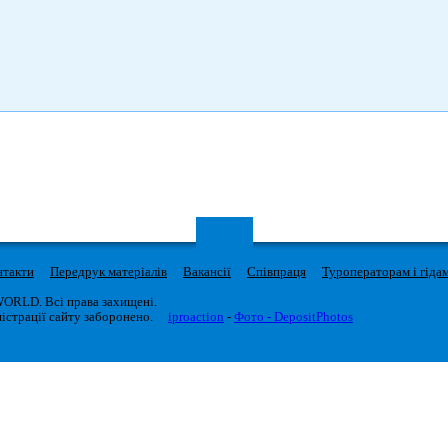
нтакти
Передрук матеріалів
Вакансії
Співпраця
Туроператорам і гіда
WORLD. Всі права захищені.
істрації сайту заборонено.
iproaction
-
Фото - DepositPhotos