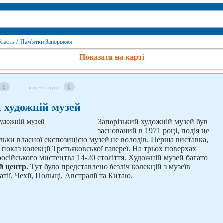
бласть
/
Пам'ятки Запоріжжя
Показати на карті
0
0
я хочу сюди
 художній музей
Запорізький художній музей був
заснований в 1971 році, подія це
ільки власної експозицією музей не володів. Перша виставка,
 показ колекції Третьяковської галереї. На трьох поверхах
осійського мистецтва 14-20 століття. Художній музей багато
й центр.
Тут було представлено безліч колекцій з музеїв
атії, Чехії, Польщі, Австралії та Китаю.