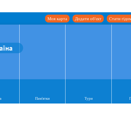
Моя карта
Додати об'єкт
Стати гідо
аїна
а
Пам'ятки
Тури