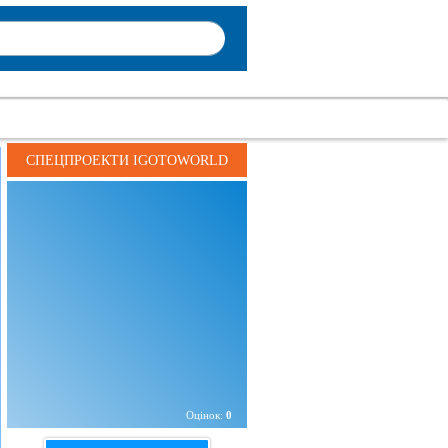
СПЕЦПРОЕКТИ IGOTOWORLD
Адреса:
вул. 40 років Радянської України 76-б, м.
Запоріжжя 69035, Україна
Телефон:
+
38 XXXXXXXXXXXXXXX
+
38 XXXXXXXXXXXXXXX
тел./факс
Електронна адреса:
XXXXXXXXXXXXXXXXX
Оцінок:
0