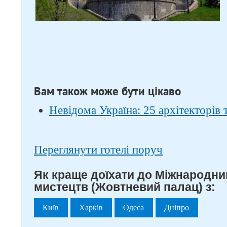
Вам також може бути цікаво
Невідома Україна: 25 архітекторів 
Переглянути готелі поруч
Як краще доїхати до Міжнародни
мистецтв (Жовтневий палац) з:
Київ
Харків
Одеса
Дніпро