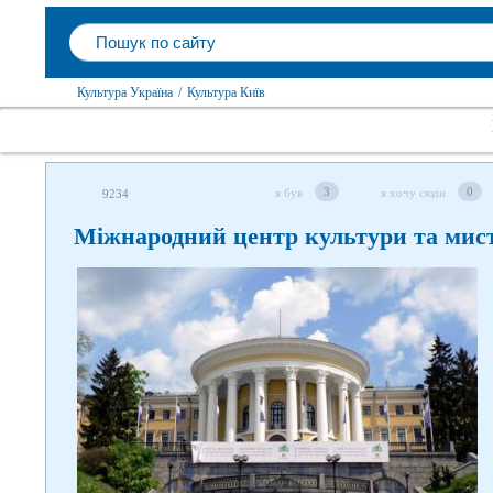
Культура Україна
/
Культура Київ
3
0
я був
я хочу сюди
9234
Міжнародний центр культури та мис
Слідкуйте за нами в
соцмережах