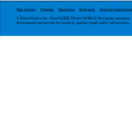
Про проект
Реклама
Партнери
Контакти
Передрук матеріал
© IGotoWorld.com - Your GUIDE TO the WORLD. Всі права захищені.
Копіювання матеріалів без дозволу адміністрації сайту заборонено.