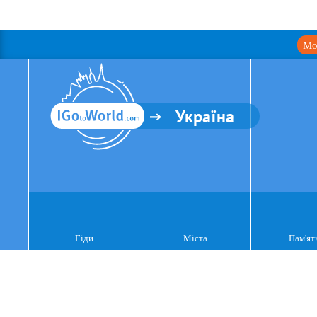
Мо
Україна
Гіди
Міста
Пам'ят