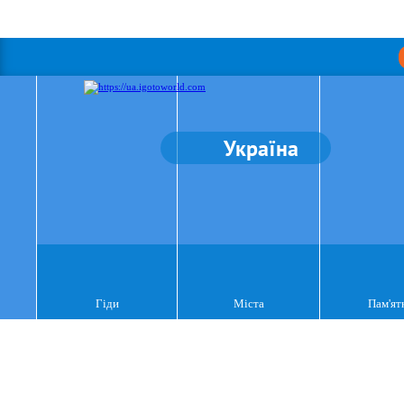
Україна
Гіди
Міста
Пам'ят