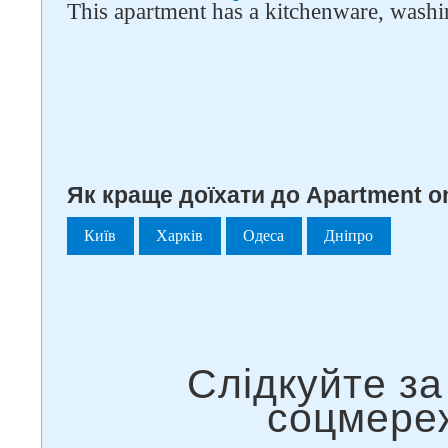
This apartment has a kitchenware, washi
Як краще доїхати до Apartment o
Київ
Харків
Одеса
Дніпро