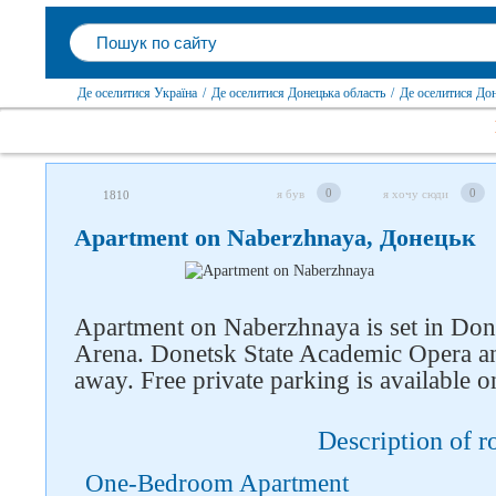
Де оселитися Україна
/
Де оселитися Донецька область
/
Де оселитися До
0
0
я був
я хочу сюди
1810
Apartment on Naberzhnaya, Донецьк
Слідкуйте за нами в
соцмережах
Apartment on Naberzhnaya is set in Do
Arena. Donetsk State Academic Opera an
away. Free private parking is available on
Description of 
One-Bedroom Apartment