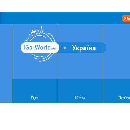
Мо
Україна
Гіди
Міста
Пам'ят