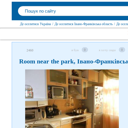
Де оселитися Україна
/
Де оселитися Івано-Франківська область
/
Де осел
0
0
я був
я хочу сюди
2460
Room near the park, Івано-Франківсь
Слідкуйте за нами в
соцмережах