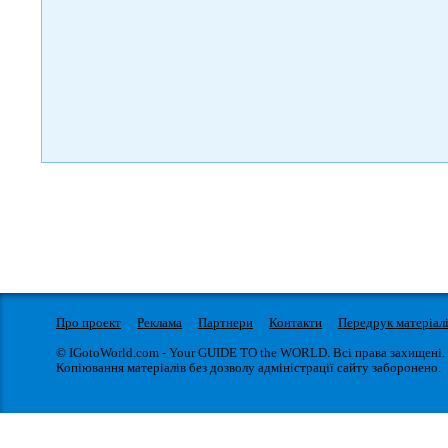
Про проект
Реклама
Партнери
Контакти
Передрук матеріал
© IGotoWorld.com - Your GUIDE TO the WORLD. Всі права захищені.
Копіювання матеріалів без дозволу адміністрації сайту заборонено.