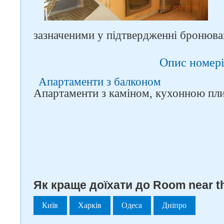
зазначеними у підтвердженні бронюва
Опис номері
Апартаменти з балконом
Апартаменти з каміном, кухонною пл
Як краще доїхати до Room near th
Київ
Харків
Одеса
Дніпро