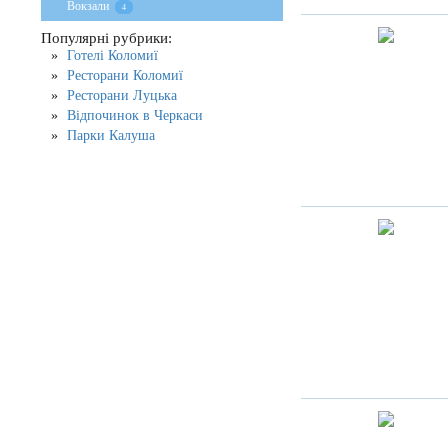
Вокзали
4
Популярні рубрики:
Готелі Коломиї
Ресторани Коломиї
Ресторани Луцька
Відпочинок в Черкаси
Парки Калуша