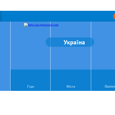
Україна
Гіди
Міста
Пам'ят