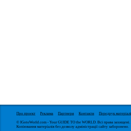
Про проект
Реклама
Партнери
Контакти
Передрук матеріал
© IGotoWorld.com - Your GUIDE TO the WORLD. Всі права захищені.
Копіювання матеріалів без дозволу адміністрації сайту заборонено.