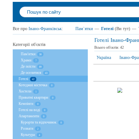
Все про
Івано-Франківськ
:
Пам`ятки
—
Готелі
(Ви тут)
—
Готелі Івано-Фран
Категорії об'єктів
Всього об'єктів:
42
Пам'ятки
38
Україна
Івано-Фра
Храми
7
Де поїсти
89
Де оселитися
43
Готелі
42
Котеджні містечка
0
Хостели
1
Приватні квартири
0
Кемпінги
0
Готелі на воді
0
Апартаменти
0
Курорти та відпочинок
0
Розваги
2
Культура
4