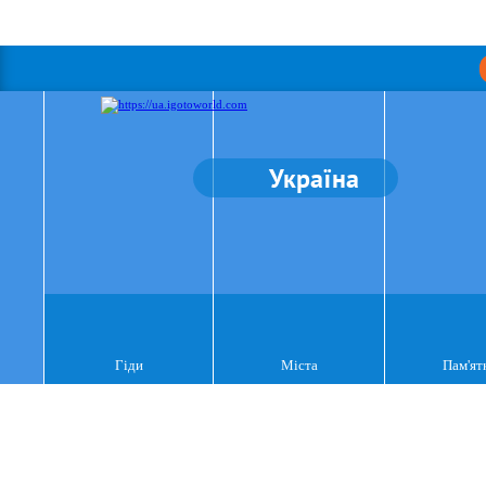
Україна
Гіди
Міста
Пам'ят