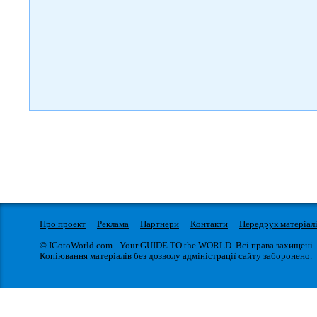
Про проект
Реклама
Партнери
Контакти
Передрук матеріал
© IGotoWorld.com - Your GUIDE TO the WORLD. Всі права захищені.
Копіювання матеріалів без дозволу адміністрації сайту заборонено.