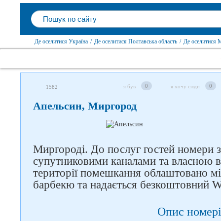
Де оселитися Україна
/
Де оселитися Полтавська область
/
Де оселитися 
0
0
я був
я хочу сюди
1582
Апельсин, Миргород
Миргороді. До послуг гостей номери з
супутниковими каналами та власною 
території помешкання облаштовано мі
Слідкуйте за нами в
барбекю та надається безкоштовний Wi
соцмережах
Опис номері