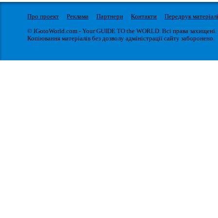
Про проект
Реклама
Партнери
Контакти
Передрук матеріал
© IGotoWorld.com - Your GUIDE TO the WORLD. Всі права захищені.
Копіювання матеріалів без дозволу адміністрації сайту заборонено.