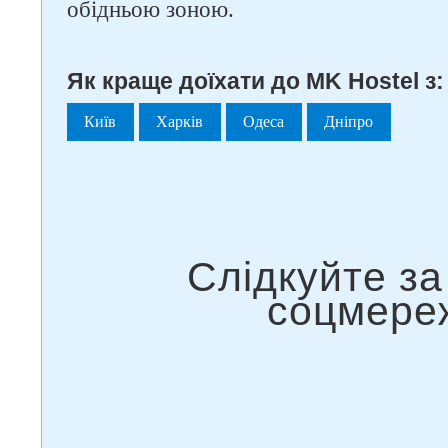
обідньою зоною.
Як краще доїхати до MK Hostel з:
Київ
Харків
Одеса
Дніпро