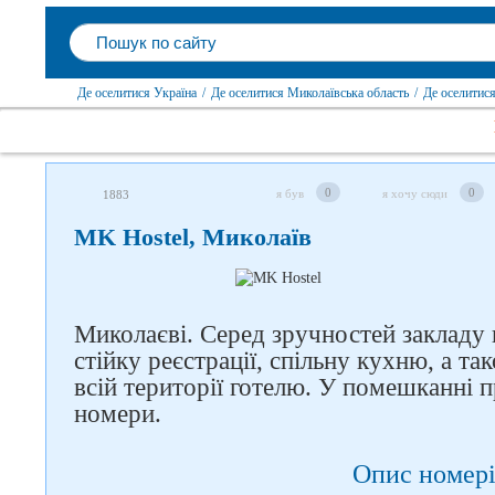
Де оселитися Україна
/
Де оселитися Миколаївська область
/
Де оселитис
0
0
я був
я хочу сюди
1883
MK Hostel, Миколаїв
Миколаєві. Серед зручностей закладу 
стійку реєстрації, спільну кухню, а т
всій території готелю. У помешканні 
номери.
Опис номері