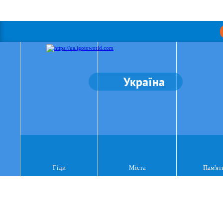
Україна
Гіди
Міста
Пам'ят