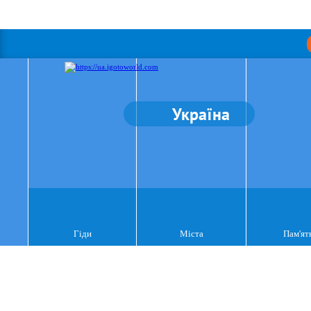
Україна
Гіди
Міста
Пам'ят