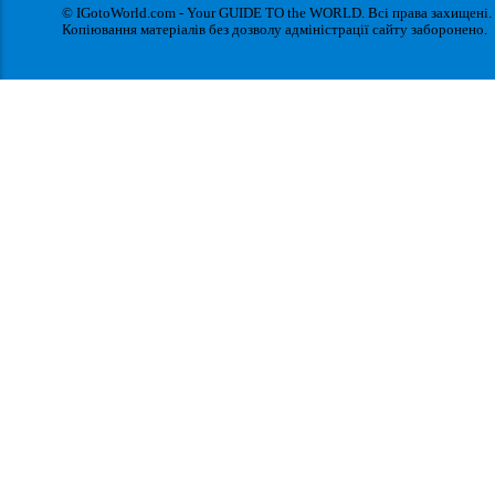
© IGotoWorld.com - Your GUIDE TO the WORLD. Всі права захищені.
Копіювання матеріалів без дозволу адміністрації сайту заборонено.