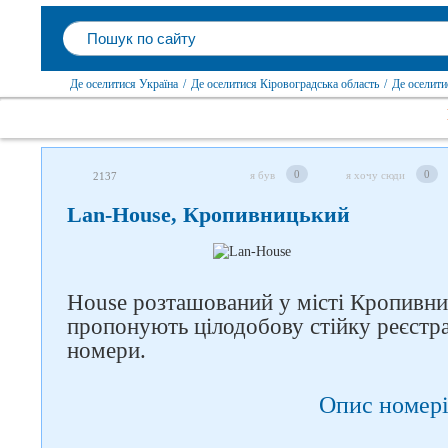
Де оселитися Україна
/
Де оселитися Кіровоградська область
/
Де оселит
Слідкуйте за нами в
0
0
я був
я хочу сюди
2137
соцмережах
Lan-House, Кропивницький
House розташований у місті Кропивни
пропонують цілодобову стійку реєстрац
номери.
Опис номері