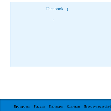
Facebook
(
)
Про проект
Реклама
Партнери
Контакти
Передрук матеріал