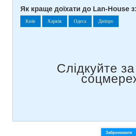
Як краще доїхати до Lan-House з
Київ
Харків
Одеса
Дніпро
Забронювати