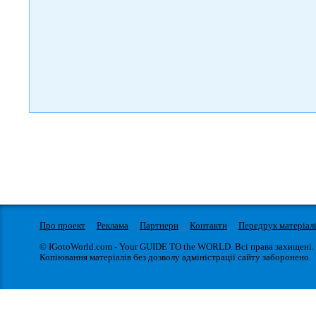
Про проект
Реклама
Партнери
Контакти
Передрук матеріал
© IGotoWorld.com - Your GUIDE TO the WORLD. Всі права захищені.
Копіювання матеріалів без дозволу адміністрації сайту заборонено.