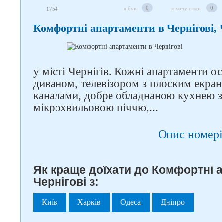
0
0
я був
я хочу сюди
1754
Комфортні апартаменти в Чернігові, 
у місті Чернігів. Кожні апартаменти о
диваном, телевізором з плоским екра
каналами, добре обладнаною кухнею з
мікрохвильовою піччю,...
Опис номері
Як краще доїхати до Комфортні 
Чернігові з:
Київ
Харків
Одеса
Дніпро