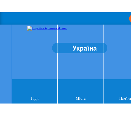
Україна
Гіди
Міста
Пам'ят