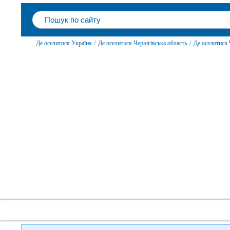
Де оселитися Україна
/
Де оселитися Чернігівська область
/
Де оселитися 
Слідкуйте за нами в
соцмережах