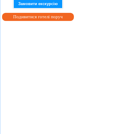
Замовити екскурсію
Подивитися готелі поруч