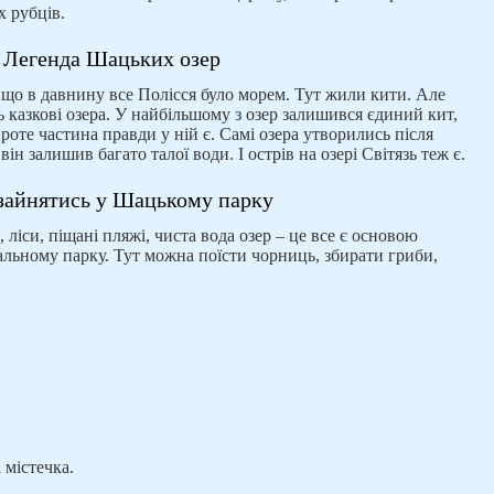
х рубців.
Легенда Шацьких озер
 що в давнину все Полісся було морем. Тут жили кити. Але
ь казкові озера. У найбільшому з озер залишився єдиний кит,
роте частина правди у ній є. Самі озера утворились після
ін залишив багато талої води. І острів на озері Світязь теж є.
зайнятись у Шацькому парку
 ліси, піщані пляжі, чиста вода озер – це все є основою
льному парку. Тут можна поїсти чорниць, збирати гриби,
 містечка.