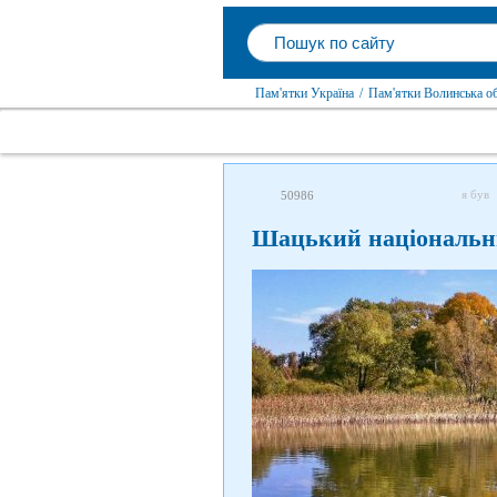
Пам'ятки Україна
/
Пам'ятки Волинська о
я був
50986
Шацький національн