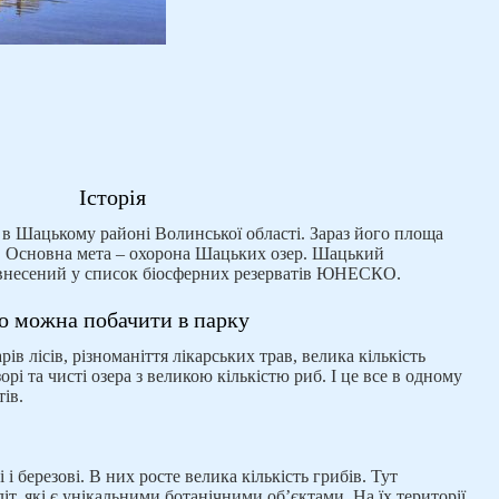
Історія
 в Шацькому районі Волинської області. Зараз його площа
в. Основна мета – охорона Шацьких озер. Шацький
внесений у список біосферних резерватів ЮНЕСКО.
 можна побачити в парку
арів лісів, різноманіття лікарських трав, велика кількість
орі та чисті озера з великою кількістю риб. І це все в одному
тів.
і березові. В них росте велика кількість грибів. Тут
літ, які є унікальними ботанічними об’єктами. На їх території