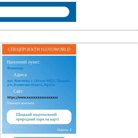
СПЕЦПРОЕКТИ IGOTOWORLD
Населений пункт:
Волинська
Адреса:
вул. Жовтнева, с. Світязь 44021, Шацький
р-н, Волинська область, Україна
Сайт:
https://www.xxxxxxxxxxxxxxxxx
Показати контакти
Шацький національний
природний парк на карті
Оцінок:
2