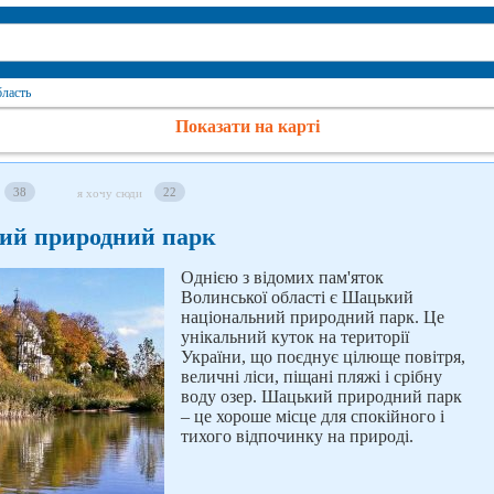
бласть
Показати на карті
38
22
я хочу сюди
ий природний парк
Однією з відомих пам'яток
Волинської області є Шацький
національний природний парк. Це
унікальний куток на території
України, що поєднує цілюще повітря,
величні ліси, піщані пляжі і срібну
воду озер. Шацький природний парк
– це хороше місце для спокійного і
тихого відпочинку на природі.