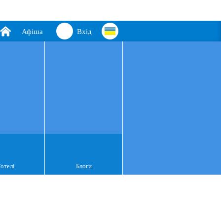
Афіша
Вхід
Готелі
Блоги