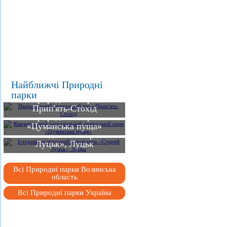
Найближчі Природні
Національний
парки
Ківерцівський
природний парк
національний
Прип'ять-Стохід
природний парк
Історико-культурний
«Цуманська пуща»
заповідник «Старий
Луцьк», Луцьк
Всі Природні парки Волинська
область
Всі Природні парки Україна