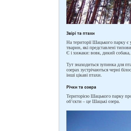
Звірі та птахи
На території Шацького парку є 
тварин, які представлені типови
Є і хижаки: вовк, дикий собака,
Тут знаходиться зупинка для пта
озерах зустрічаються черні білоо
інші цікаві птахи.
Річки та озера
Територією Шацького парку прот
об’єкти – це Шацькі озера.