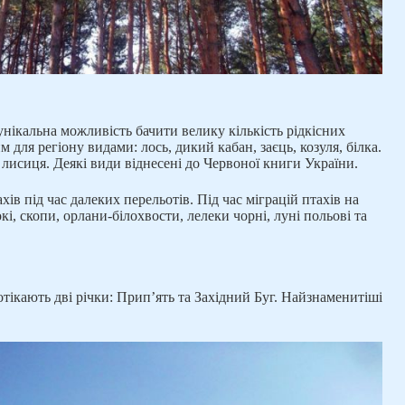
унікальна можливість бачити велику кількість рідкісних
м для регіону видами: лось, дикий кабан, заєць, козуля, білка.
 лисиця. Деякі види віднесені до Червоної книги України.
хів під час далеких перельотів. Під час міграцій птахів на
кі, скопи, орлани-білохвости, лелеки чорні, луні польові та
ікають дві річки: Прип’ять та Західний Буг. Найзнаменитіші