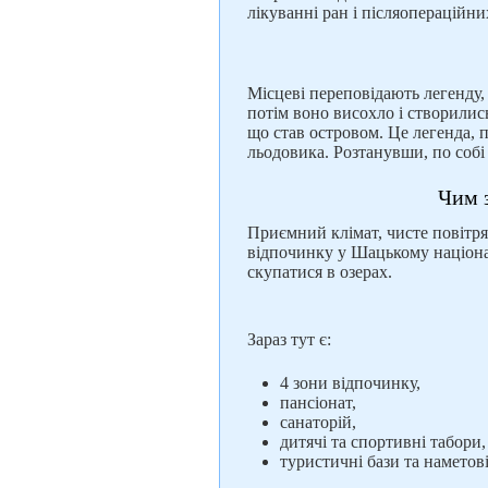
лікуванні ран і післяопераційни
Місцеві переповідають легенду,
потім воно висохло і створилис
що став островом. Це легенда, п
льодовика. Розтанувши, по собі в
Чим 
Приємний клімат, чисте повітря,
відпочинку у Шацькому націона
скупатися в озерах.
Зараз тут є:
4 зони відпочинку,
пансіонат,
санаторій,
дитячі та спортивні табори,
туристичні бази та наметові