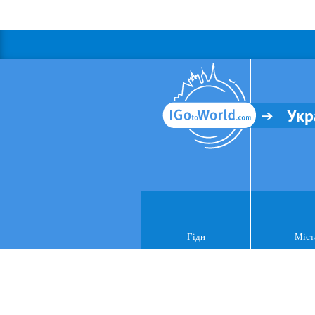
Укр
Гіди
Міст