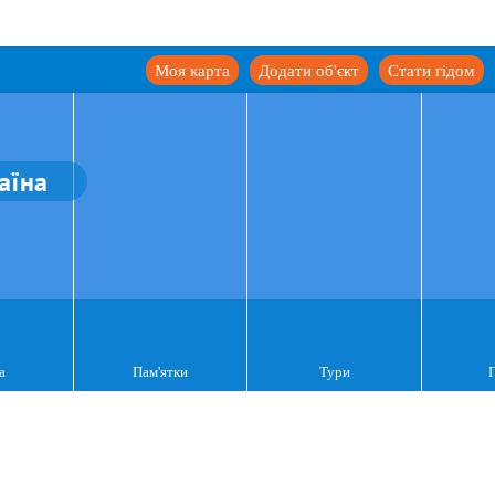
Моя карта
Додати об'єкт
Стати гідом
аїна
а
Пам'ятки
Тури