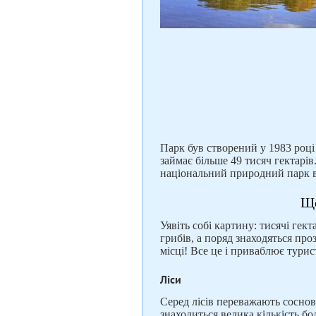
Парк був створений у 1983 році
займає більше 49 тисяч гектарі
національний природний парк 
Що
Уявіть собі картину: тисячі гект
грибів, а поряд знаходяться проз
місці! Все це і приваблює турис
Ліси
Серед лісів переважають соснові 
знаходиться велика кількість бо