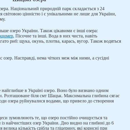
 озера. Національний природній парк складається з 24
я світовою цінністю і є унікальними не лише для України,
му.
льше озеро України. Також цікавими є інші озера:
цимер
, Пісочне та інші. Вода в них чиста, навіть
гато риб: щука, окунь, плотва, карась, вугор. Також водяться
 озер. Насправді, нема чітких меж між ними, а сусідні
е найглибше в Україні озеро. Воно було визнано одним
и. Розташоване біля смт Шацьк. Максимальна глибина сягає
роди озера руйнувалися водами, що привело до створення
цеси зумовлюють те, що озеро постійно очищується та
із найчистіших озер України. Дно видно на глибині до 6
я велика кількість срібла та гліцерину, які корисні при