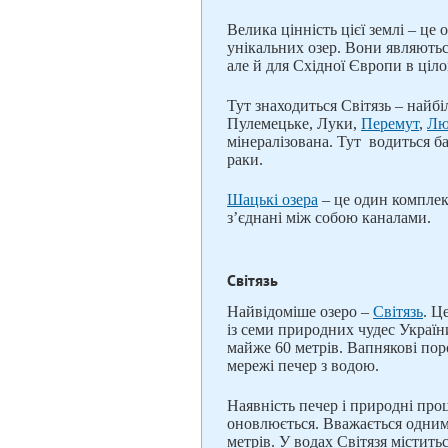
Велика цінність цієї землі – це
унікальних озер. Вони являютьс
але й для Східної Європи в ціло
Тут знаходиться Світязь – найбі
Пулемецьке, Луки,
Перемут
,
Лю
мінералізована. Тут водиться ба
раки.
Шацькі озера
– це один комплекс
з’єднані між собою каналами.
Світязь
Найвідоміше озеро –
Світязь
. Ц
із семи природних чудес Україн
майже 60 метрів. Вапнякові по
мережі печер з водою.
Наявність печер і природні про
оновлюється. Вважається одним 
метрів. У водах Світязя міститьс