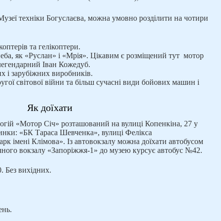
 Музеї техніки Богуслаєва, можна умовно розділити на чотири
оптерів та гелікоптери.
еба, як «Руслан» і «Мрія». Цікавим є розміщений тут мотор
 легендарний Іван Кожедуб.
х і зарубіжних виробників.
ругої світової війни та більш сучасні види бойових машин і
Як доїхати
логій «Мотор Січ» розташований на вулиці Копенкіна, 27 у
инки: «БК Тараса Шевченка», вулиці Фелікса
рк імені Клімова». Із автовокзалу можна доїхати автобусом
чного вокзалу «Запоріжжя-1» до музею курсує автобус №42.
00. Без вихідних.
ень.