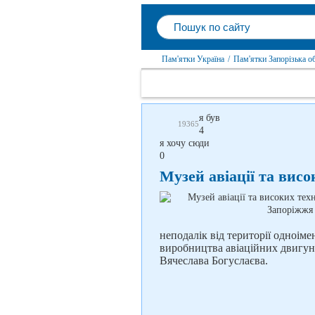
Пам'ятки Україна
/
Пам'ятки Запорізька о
я був
19365
4
я хочу сюди
0
Музей авіації та вис
неподалік від території одноіме
виробництва авіаційних двигуні
Вячеслава Богуслаєва.