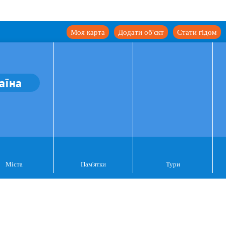
Моя карта
Додати об'єкт
Стати гідом
аїна
Міста
Пам'ятки
Тури