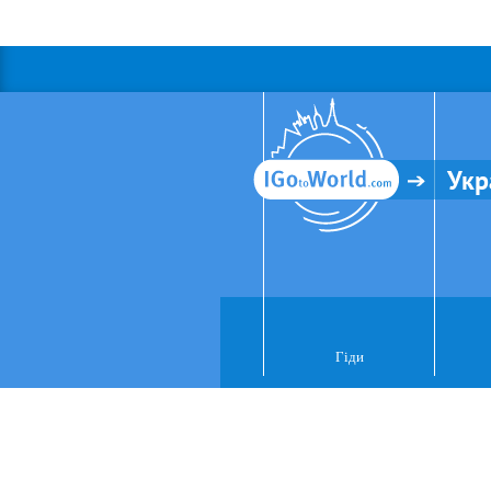
Укр
Гіди