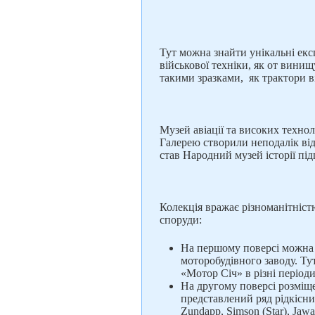
Тут можна знайти унікальні експ
військової техніки, як от вини
такими зразками, як трактори в
Музей авіації та високих технол
Галерею створили неподалік ві
став Народний музей історії пі
Колекція вражає різноманітніст
споруди:
На першому поверсі можна з
моторобудівного заводу. Ту
«Мотор Січ» в різні періоди
На другому поверсі розміще
представлений ряд рідкісн
Zundapp, Simson (Star), Jawa