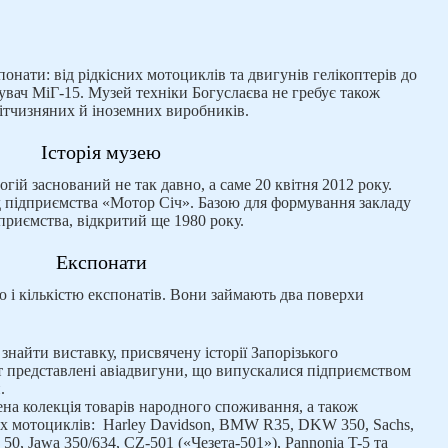
онати: від рідкісних мотоциклів та двигунів гелікоптерів до
щувач МіГ-15. Музей техніки Богуслаєва не гребує також
ітчизняних й іноземних виробників.
Історія музею
огій заснований не так давно, а саме 20 квітня 2012 року.
д підприємства «Мотор Січ». Базою для формування закладу
дприємства, відкритий ще 1980 року.
Експонати
ю і кількістю експонатів. Вони займають два поверхи
найти виставку, присвячену історії Запорізького
т представлені авіадвигуни, що випускалися підприємством
.
на колекція товарів народного споживання, а також
их мотоциклів: Harley Davidson, BMW R35, DKW 350, Sachs,
 50, Jawa 350/634, CZ-501 («Чезета-501»), Pannonia T-5 та