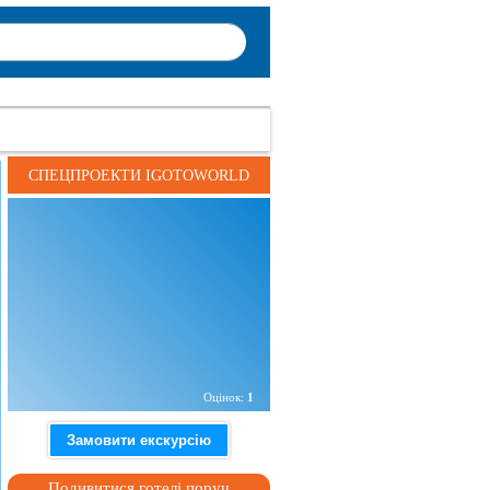
СПЕЦПРОЕКТИ IGOTOWORLD
Адреса:
вул. Копенкіна 27, м. Запоріжжя, Україна
Сайт:
https://www.xxxxxxxxxxxxxxxxxxxx
Оцінок:
1
Замовити екскурсію
Подивитися готелі поруч