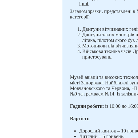
інші.
Загалом зразки, представлені в
категорії:
Двигуни вітчизняних гелік
Двигуни таких монстрів н
літака, пілотом якого був
Мотоцикли від вітчизняни
Військова техніка часів Д
пристосувань.
Музей авіації та високих техно
місті Запоріжжі. Найближчі зуп
Мовчановського та Червона, «Па
№9 та трамваєм №14. Із залізни
Години роботи
: із 10:00 до 16:
Вартість
:
Дорослий квиток – 10 грив
Дитячий – 5 гривень.