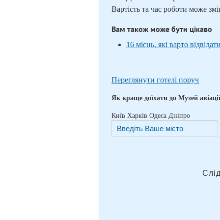
Вартість та час роботи може зм
Вам також може бути цікаво
16 місць, які варто відвідат
Переглянути готелі поруч
Як краще доїхати до Музей авіаці
Київ
Харків
Одеса
Дніпро
Слі