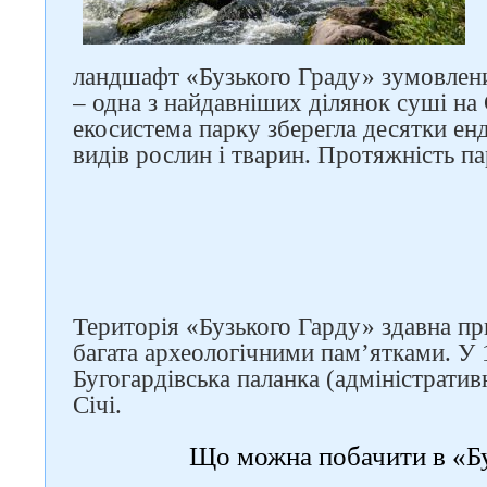
ландшафт «Бузького Граду» зумовлени
– одна з найдавніших ділянок суші на 
екосистема парку зберегла десятки ен
видів рослин і тварин. Протяжність па
Територія «Бузького Гарду» здавна п
багата археологічними пам’ятками. У 1
Бугогардівська паланка (адміністратив
Січі.
Що можна побачити в «Б