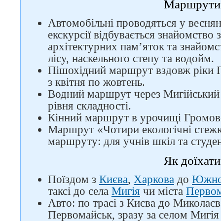
Маршрути
Автомобільні проводяться у весняно
екскурсії відбувається знайомство 
архітектурних пам’яток та знайом
лісу, наскельного степу та водойм.
Пішохідний маршрут вздовж ріки П
з квітня по жовтень.
Водний маршрут через Мигійський 
рівня складності.
Кінний маршрут в урочищі Громов
Маршрут «Чотири екологічні стежки
маршруту: для учнів шкіл та студе
Як доїхати
Поїздом з
Києва
,
Харкова
до
Южно
таксі до села
Мигія
чи міста
Первом
Авто: по трасі з Києва до Миколаєв
Первомайськ, зразу за селом Мигія