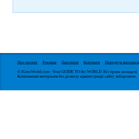
Про проект
Реклама
Партнери
Контакти
Передрук матеріал
© IGotoWorld.com - Your GUIDE TO the WORLD. Всі права захищені.
Копіювання матеріалів без дозволу адміністрації сайту заборонено.