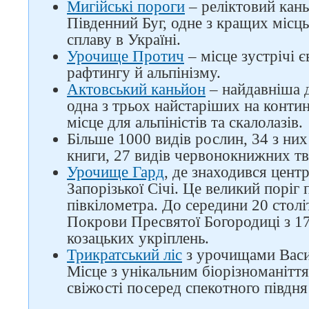
Мигійські пороги
– реліктовий каньй
Південний Буг, одне з кращих місц
сплаву в Україні.
Урочище Протич
– місце зустрічі 
рафтингу й альпінізму.
Актовський каньйон
– найдавніша д
одна з трьох найстаріших на контин
місце для альпіністів та скалолазів.
Більше 1000 видів рослин, 34 з них
книги, 27 видів червонокнижних тв
Слідкуйте за нами в
соцмережах
Урочище Гард
, де знаходився цент
Запорізької Січі. Це великий поріг
півкілометра. До середини 20 столі
Покрови Пресвятої Богородиці з 17
козацьких укріплень.
Трикратський ліс
з урочищами Васил
Місце з унікальним біорізноманітт
свіжості посеред спекотного півдня