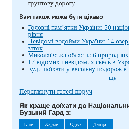
грунтову дорогу.
Вам також може бути цікаво
Головні пам’ятки України: 50 наці
рівня
Невідомі водойми України: 14 озер,
заток
Миколаївська область: 6 природних
17 відомих і невідомих скель в Укра
Куди поїхати у весільну подорож в 
Ще
Переглянути готелі поруч
Як краще доїхати до Національн
Бузький Гард з:
Київ
Харків
Одеса
Дніпро