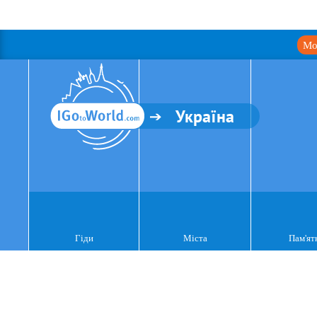
Мо
Україна
Гіди
Міста
Пам'ят