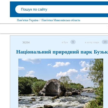
Пам'ятки Україна
/
Пам'ятки Миколаївська область
9
19
я був
я хочу сюди
36204
Національний природний парк Бузьк