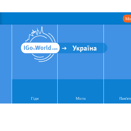
Мо
Україна
Гіди
Міста
Пам'ят