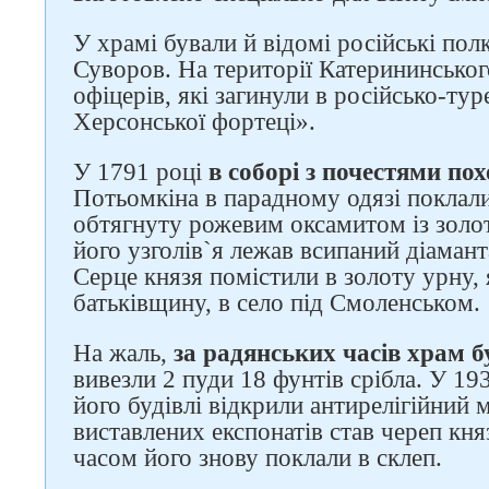
У храмі бували й відомі російські пол
Суворов. На території Катерининсько
офіцерів, які загинули в російсько-тур
Херсонської фортеці».
У 1791 році
в соборі з почестями пох
Потьомкіна в парадному одязі поклали
обтягнуту рожевим оксамитом із золо
його узголів`я лежав всипаний діаман
Серце князя помістили в золоту урну, 
батьківщину, в село під Смоленськом.
На жаль,
за радянських часів храм б
вивезли 2 пуди 18 фунтів срібла. У 19
його будівлі відкрили антирелігійний 
виставлених експонатів став череп кн
часом його знову поклали в склеп.