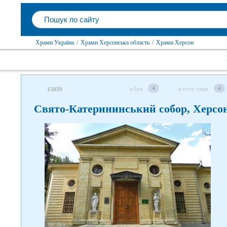
Храми Україна
/
Храми Херсонська область
/
Храми Херсон
4
4
я був
я хочу сюди
15859
Свято-Катерининський собор, Херсо