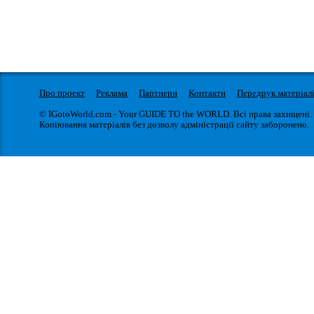
Про проект
Реклама
Партнери
Контакти
Передрук матеріал
© IGotoWorld.com - Your GUIDE TO the WORLD. Всі права захищені.
Копіювання матеріалів без дозволу адміністрації сайту заборонено.