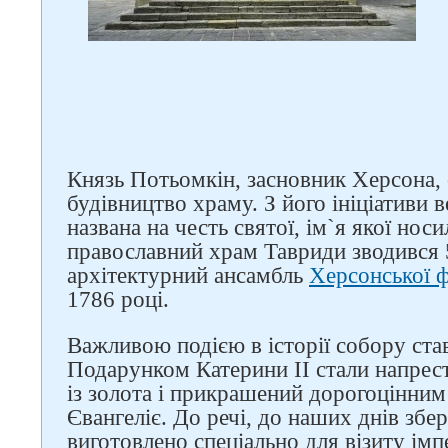
Князь Потьомкін, засновник Херсона,
будівництво храму. З його ініціативи 
названа на честь святої, ім`я якої но
православний храм Тавриди зводився 5
архітектурний ансамбль
Херсонської 
1786 році.
Важливою подією в історії собору ста
Слідкуйте за нами в
соцмережах
Подарунком Катерини II стали напрес
із золота і прикрашений дорогоцінним
Євангеліє. До речі, до наших днів збер
виготовлено спеціально для візиту імп