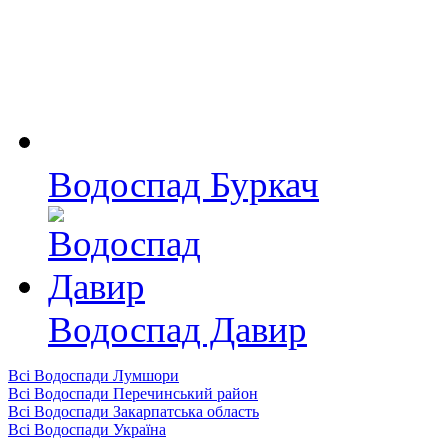
Водоспад Буркач
Водоспад Давир
Всі Водоспади Лумшори
Всі Водоспади Перечинський район
Всі Водоспади Закарпатська область
Всі Водоспади Україна