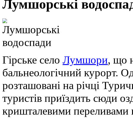
Лумшорські водоспа
Гірське село
Лумшори
, що 
бальнеологічний курорт. О
розташовані на річці Турич
туристів приїздить сюди о
кришталевими переливами 