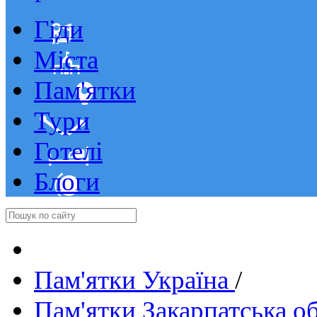
Гіди
Міста
Пам'ятки
Тури
Готелі
Блоги
Пам'ятки Україна
/
Пам'ятки Закарпатська о