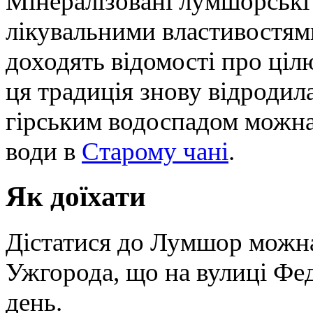
Мінералізовані лумшорські 
лікувальними властивостями 
доходять відомості про ціл
ця традиція знову відродил
гірським водоспадом можна 
води в
Старому чані
.
Як доїхати
Дістатися до Лумшор можна
Ужгорода, що на вулиці Фед
день.