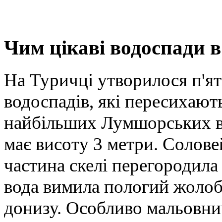
Чим цікаві водоспади 
На Туричці утворилося п'ят
водоспадів, які пересихают
найбільших Лумшорських во
має висоту 3 метри. Соловей
частина скелі перегородила
вода вимила пологий жолоб,
донизу. Особливо мальовни