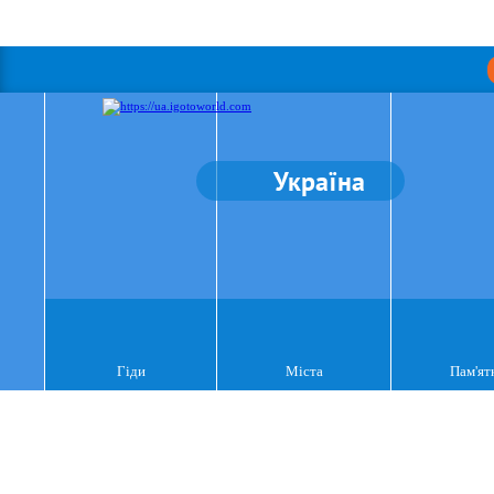
Україна
Гіди
Міста
Пам'ят