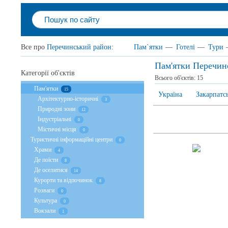
Все про
Перечинський район
:
Пам`ятки
—
Готелі
—
Тури
Пам'ятки Перечин
Категорії об'єктів
Всього об'єктів:
15
Пам'ятки
15
Україна
Закарпатс
Архітектурно-історичні
3
Природні зони
12
Індустріальні
0
Містичні місця
0
Туристичні інформаційні центри
0
Храми
4
Де поїсти
8
Де оселитися
14
Курорти та відпочинок
8
Розваги
0
Культура
0
Вокзали
1