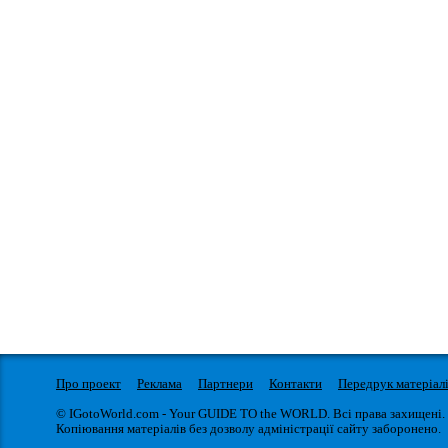
Про проект
Реклама
Партнери
Контакти
Передрук матеріал
© IGotoWorld.com - Your GUIDE TO the WORLD. Всі права захищені.
Копіювання матеріалів без дозволу адміністрації сайту заборонено.