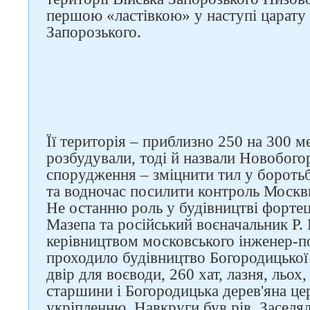
першою «ластівкою» у наступі царату 
Запорозького.
Слідкуйте за нами в
Її територія – приблизно 250 на 300 
соцмережах
розбудували, тоді й назвали Новобог
спорудження – зміцнити тил у бороть
та водночас посилити контроль Москв
Не останню роль у будівництві фортеці
Мазепа та російський воєначальник Р.
керівництвом московського інженер-п
проходило будівництво Богородицької 
двір для воєводи, 260 хат, лазня, льох,
старшини і Богородицька дерев'яна цер
укріпленню. Навкруги був рів. Заселя