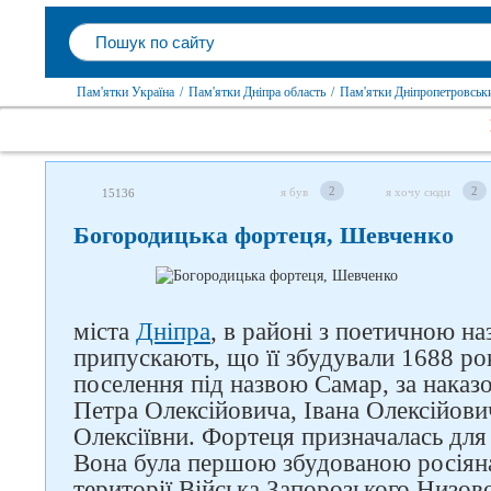
Пам'ятки Україна
/
Пам'ятки Дніпра область
/
Пам'ятки Дніпропетровськ
2
2
я був
я хочу сюди
15136
Богородицька фортеця, Шевченко
міста
Дніпра
, в районі з поетичною н
припускають, що її збудували 1688 рок
поселення під назвою Самар, за наказ
Петра Олексійовича, Івана Олексійови
Олексіївни. Фортеця призначалась для
Вона була першою збудованою росіян
території Війська Запорозького Низово