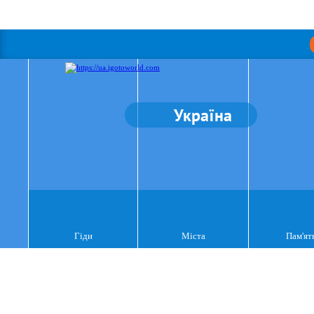
Україна
Гіди
Міста
Пам'ят