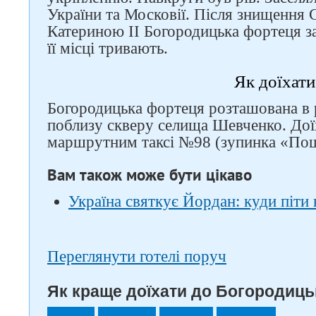
України та Московії. Після знищення 
Катериною ІІ Богородицька фортеця за
її місці тривають.
Як доїхати
Богородицька фортеця розташована в р
поблизу скверу селища Шевченко. До
маршрутним таксі №98 (зупинка «Пош
Вам також може бути цікаво
Україна святкує Йордан: куди піти
Переглянути готелі поруч
Як краще доїхати до Богородиць