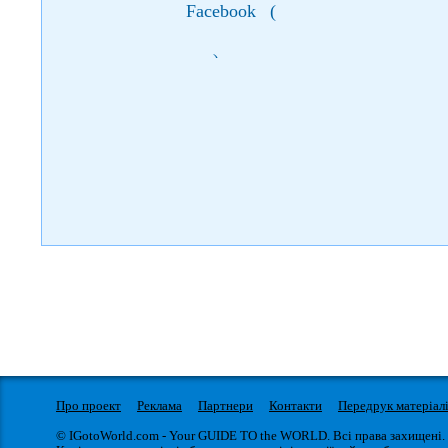
Facebook
(
)
Про проект
Реклама
Партнери
Контакти
Передрук матеріал
© IGotoWorld.com - Your GUIDE TO the WORLD. Всі права захищені.