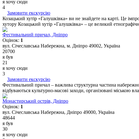
я хочу сюди
4
Замовити екскурсію
Козацький хутір «Галушківка» ви не знайдете на карті. Це імпр
хутору Козацький хутір «Галушківка» – це великий етнографічни
Фестивальний причал, Дніпро
Оцінок:
1
вул. Січеславська Набережна, м. Дніпро 49002, Україна
20700
я був
21
я хочу сюди
3
Замовити екскурсію
Фестивальний причал – важлива структурна частина набережної 
відбуваються культурно-масові заходи, організовані міською вл
Монастирський острів, Дніпро
Оцінок:
1
вул. Січеславська Набережна, Дніпро 49000, Україна
48644
я був
30
я хочу сюди