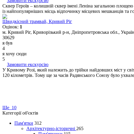
Замовити екскурсію
Сквер Героїв – колишній сквер імені Леніна загальною площею
із найпопулярніших місць відпочинку місцевих мешканців та госте
Швидкісний трамвай, Кривий Ріг
Оцінок:
1
м. Кривий Ріг, Криворізький р-н, Дніпропетровська обл., Украї
30629
я був
4
я хочу сюди
5
Замовити екскурсію
У Кривому Розі, який належить до трійки найдовших міст у сві
120 кілометрів. Тому ще за часів Радянського Союзу було ухвал
Ще 10
Категорії об'єктів
Пам'ятки
312
Архітектурно-історичні
265
Пам'ятники
115