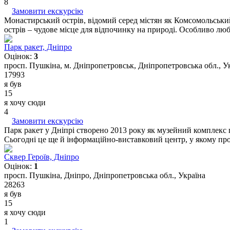
8
Замовити екскурсію
Монастирський острів, відомий серед містян як Комсомольськи
острів – чудове місце для відпочинку на природі. Особливо любля
Парк ракет, Дніпро
Оцінок:
3
просп. Пушкіна, м. Дніпропетровськ, Дніпропетровська обл., У
17993
я був
15
я хочу сюди
4
Замовити екскурсію
Парк ракет у Дніпрі створено 2013 року як музейний комплекс
Сьогодні це ще й інформаційно-виставковий центр, у якому провод
Сквер Героїв, Дніпро
Оцінок:
1
просп. Пушкіна, Дніпро, Дніпропетровська обл., Україна
28263
я був
15
я хочу сюди
1