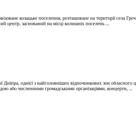
овізоване козацьке поселення, розташоване на території села Греч
й центр, заснований на місці колишніх поселень ...
Дніпра, однієї з найголовніших відпочинкових зон обласного це
адою або численними громадськими організаціями, концерти, ...