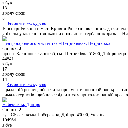
я був
13
я хочу сюди
8
Замовити екскурсію
У центрі України в місті Кривий Ріг розташований сад незвичай
унікальну колекцію зникаючих рослин та гербарних зразків. Ни
Центр народного мистецтва «Петриківка», Петриківка
Оцінок:
2
просп. Калнишевського 65, смт Петриківка 51800, Дніпропетров
44841
я був
17
я хочу сюди
14
Замовити екскурсію
Прадавній розпис, обереги та орнаменти, що пройшли крізь тис
чимало туристів, щоб пересвідчитися у приголомшливій красі об
Набережна, Дніпро
Оцінок:
2
вул. Січеславська Набережна, Дніпро 49000, Україна
104964
я був