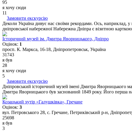
95
я хочу сюди
11
Замовити екскурсію
Деколи Україна дивує нас своїми рекордами. Ось, наприклад, у 
дніпровської набережної Набережна Дніпра є візитною карткою 
Історичний музей ім. Дмитра Яворницького, Дніпро
Оцінок:
1
просп. К. Маркса, 16-18, Дніпропетровськ, Україна
31743
я був
28
я хочу сюди
5
Замовити екскурсію
Дніпровський історичний музей імені Дмитра Яворницького має 
Дмитра Яворницького був заснований 1849 року. Його перша наз
Козацький хутір «Галушківка», Гречане
Оцінок:
3
вул. Петровського 28, с. Гречане, Петриківський р-н, Дніпропет
25698
я був
3