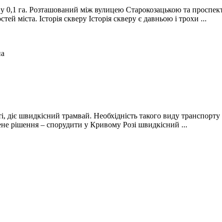
 у 0,1 га. Розташований між вулицею Старокозацькою та проспек
й міста. Історія скверу Історія скверу є давньою і трохи ...
на
ті, діє швидкісний трамвай. Необхідність такого виду транспорт
ене рішення – спорудити у Кривому Розі швидкісний ...