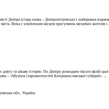
місті Дніпро (стара назва – Дніпропетровськ) є набережна вздов
міста. Вона є улюбленим місцем прогулянок місцевих жителів і .
довгу та цікаву історію. По Дніпру розкидано багато філій цьог
ва – «Музеум старожитностей Катеринославської губернії». ...
ровська обл., Україна