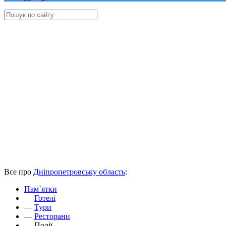
Все про
Дніпропетровську область
:
Пам`ятки
—
Готелі
—
Тури
—
Ресторани
—
Події