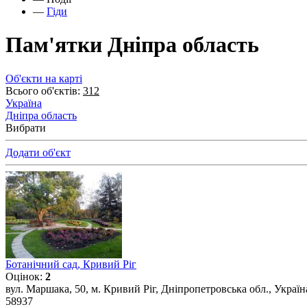
—
Гіди
Пам'ятки Дніпра область
Об'єкти на карті
Всього об'єктів:
312
Україна
Дніпра область
Вибрати
Додати об'єкт
Ботанічний сад, Кривий Ріг
Оцінок:
2
вул. Маршака, 50, м. Кривий Ріг, Дніпропетровська обл., Україн
58937