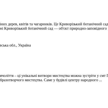
них дерев, квітів та чагарників. Це Криворізький ботанічний сад
ні Криворізький ботанічний сад — об'єкт природно-заповідного .
ська обл., Україна
ячоліття – ці унікальні витвори мистецтва можна зустріти у см
разотворчого мистецтва. Саме у будівлі центру народного ...