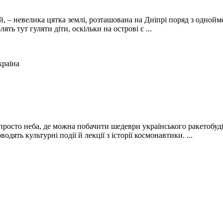
й, – невелика цятка землі, розташована на Дніпрі поряд з одно
ть тут гуляти діти, оскільки на острові є ...
країна
 просто неба, де можна побачити шедеври українського ракетобу
ять культурні події й лекції з історії космонавтики. ...