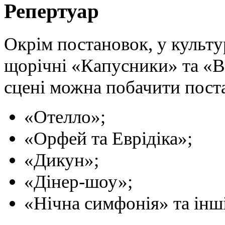
Репертуар
Окрім постановок, у культ
щорічні «Капусники» та «Ве
сцені можна побачити пост
«Отелло»;
«Орфей та Еврідіка»;
«Дикун»;
«Дінер-шоу»;
«Нічна симфонія» та інші