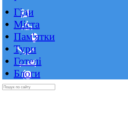
Гіди
Міста
Пам'ятки
Тури
Готелі
Блоги