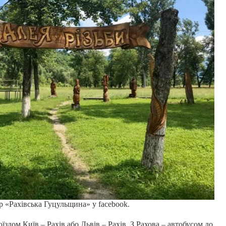
 «Рахівська Гуцульщина» у facebook.
оїздом Київ – Рахів або Львів – Рахів. З Рахова – автобусом до