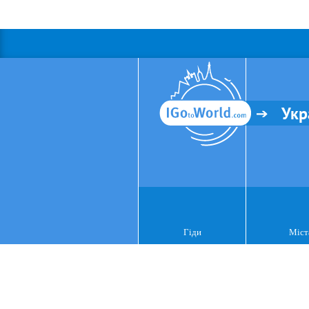
Укр
Гіди
Міст