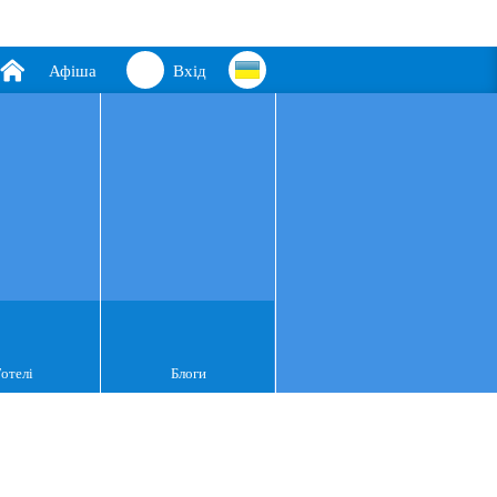
Афіша
Вхід
Готелі
Блоги