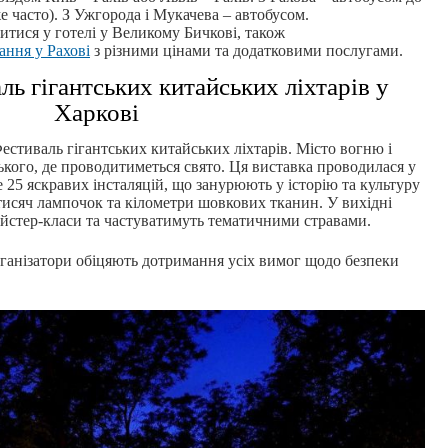
е часто). З Ужгорода і Мукачева – автобусом.
итися у готелі у Великому Бичкові, також
ання у Рахові
з різними цінами та додатковими послугами.
ль гігантських китайських ліхтарів у
Харкові
стиваль гігантських китайських ліхтарів. Місто вогню і
рького, де проводитиметься свято. Ця виставка проводилася у
е 25 яскравих інсталяцій, що занурюють у історію та культуру
тисяч лампочок та кілометри шовкових тканин. У вихідні
йстер-класи та частуватимуть тематичними стравами.
ганізатори обіцяють дотримання усіх вимог щодо безпеки