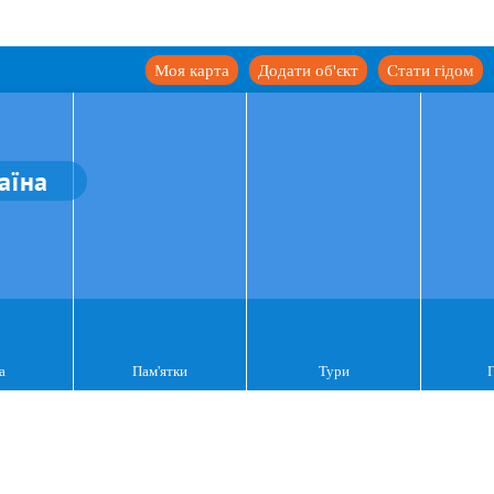
Моя карта
Додати об'єкт
Стати гідом
аїна
а
Пам'ятки
Тури