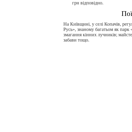
грн відповідно.
Пої
На Київщині, у селі Копачів, рег
Русь», знаному багатьом як парк 
змагання кінних лучників; майсте
забави тощо.