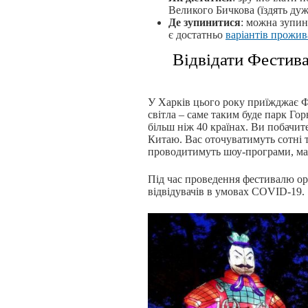
Великого Бичкова (їздять дуж
Де зупинитися
: можна зупин
є достатньо
варіантів прожив
Відвідати Фестива
У Харків цього року приїжджає Фе
світла – саме таким буде парк Го
більш ніж 40 країнах. Ви побачит
Китаю. Вас оточуватимуть сотні 
проводитимуть шоу-програми, ма
Під час проведення фестивалю ор
відвідувачів в умовах COVID-19.