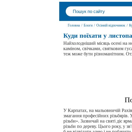
Головна
/
Блоги
/
Осінній відпочинок
/
Ку
Куди поїхати у листопад
Найхолодніший місяць осені на но
каміном, свічками, святковим гуса
теж може бути різноманітним. От
По
У Карпатах, на мальовничій Рахів
змагання професійних різьбярів. 
різьби». Зазвичай на святі діє ярм
різьби по дереву. Цього року, у зв
б не відвідати алею і не побачит