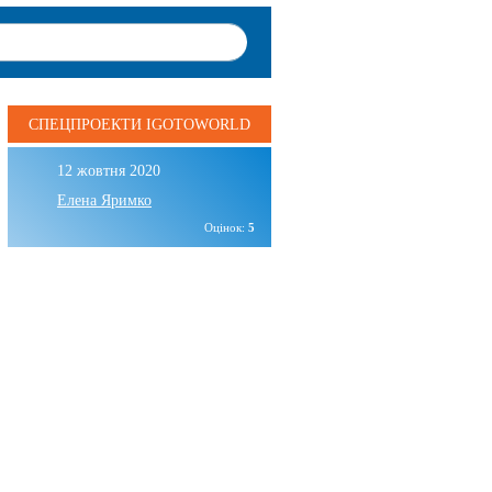
СПЕЦПРОЕКТИ IGOTOWORLD
12 жовтня 2020
Елена Яримко
Оцінок:
5