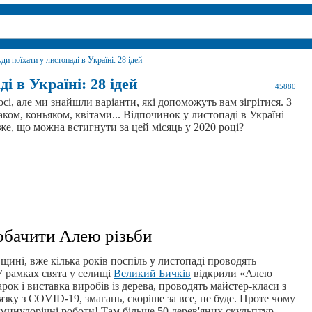
ди поїхати у листопаді в Україні: 28 ідей
і в Україні: 28 ідей
45880
сі, але ми знайшли варіанти, які допоможуть вам зігрітися. З
ком, коньяком, квітами... Відпочинок у листопаді в Україні
же, що можна встигнути за цей місяць у 2020 році?
бачити Алею різьби
щині, вже кілька років поспіль у листопаді проводять
У рамках свята у селищі
Великий Бичків
відкрили «Алею
арок і виставка виробів із дерева, проводять майстер-класи з
'язку з COVID-19, змагань, скоріше за все, не буде. Проте чому
и минулорічні роботи! Там більше 50 дерев'яних скульптур,