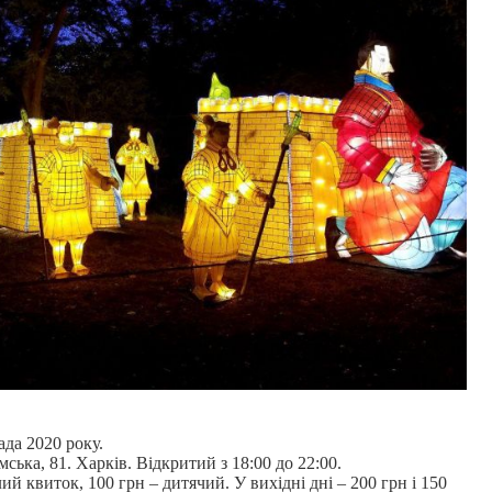
ада 2020 року.
мська, 81. Харків. Відкритий з 18:00 до 22:00.
лий квиток, 100 грн – дитячий. У вихідні дні – 200 грн і 150