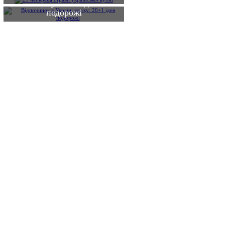
влітку: 20+1 ідея
подорожі