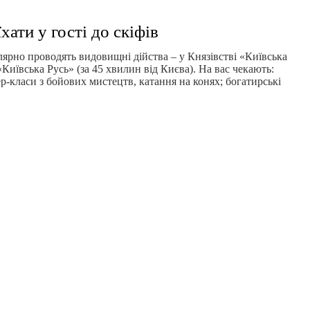
хати у гості до скіфів
улярно проводять видовищні дійства – у Князівстві «Київська
«Київська Русь» (за 45 хвилин від Києва). На вас чекають:
р-класи з бойових мистецтв, катання на конях; богатирські