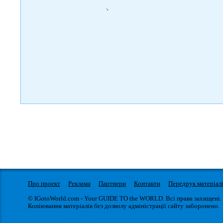
)
Про проект
Реклама
Партнери
Контакти
Передрук матеріал
© IGotoWorld.com - Your GUIDE TO the WORLD. Всі права захищені.
Копіювання матеріалів без дозволу адміністрації сайту заборонено.