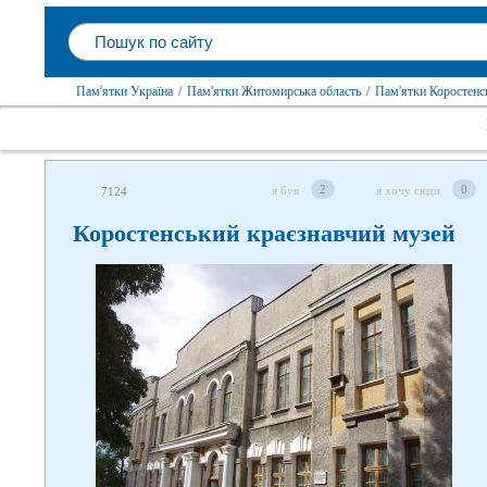
Пам'ятки Україна
/
Пам'ятки Житомирська область
/
Пам'ятки Коростенс
2
0
я був
я хочу сюди
7124
Коростенський краєзнавчий музей