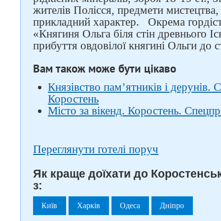
жителів Полісся, предмети мистецтва
прикладний характер.
Окрема гордіст
«Княгиня Ольга біля стін древнього І
прибуття овдовілої княгині Ольги до с
Вам також може бути цікаво
Князівство пам’ятників і дерунів. 
Коростень
Місто за вікенд. Коростень. Спецп
Переглянути готелі поруч
Як краще доїхати до Коростенсь
з:
Київ
Харків
Одеса
Дніпро