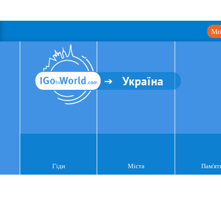
Мо
Україна
Гіди
Міста
Пам'ят