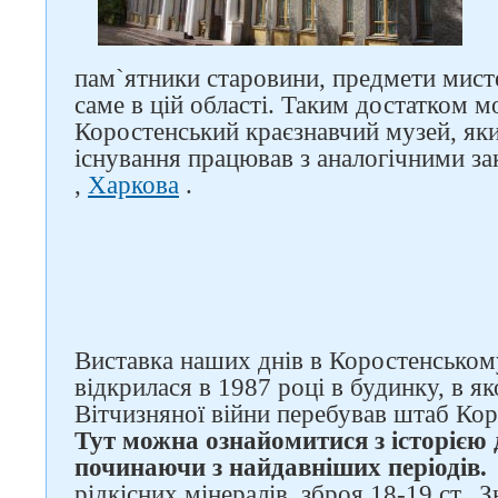
пам`ятники старовини, предмети мистец
саме в цій області. Таким достатком 
Коростенський краєзнавчий музей, який
існування працював з аналогічними з
,
Харкова
.
Слідкуйте за нами в
соцмережах
Виставка наших днів в Коростенськом
відкрилася в 1987 році в будинку, в я
Вітчизняної війни перебував штаб Ко
Тут можна ознайомитися з історією д
починаючи з найдавніших періодів.
рідкісних мінералів, зброя 18-19 ст., 