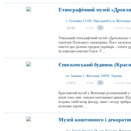
Етнографічний музей «Древлян
с. Селезівка 11100, Овруцький р-н, Житомирсь
я був
1
я хочу сюд
16782
Унікальний етнографічний музей «Древлянське с
території Поліського заповідника. Його заснувал
пам'яті про далеких предків українців – плем'я д
їм київської княгині Ольги. У ...
Єпископський будинок (Краєз
пл. Замкова 1, Житомир 10000, Україна
я був
9
я хочу сюд
17975
Краєзнавчий музей у Житомирі розташований у ст
років тому жив єпископ католицької церкви. Відт
яскраво синій колір фасаду, лише з входу прибра
колекцію картин ...
Музей коштовного і декорати