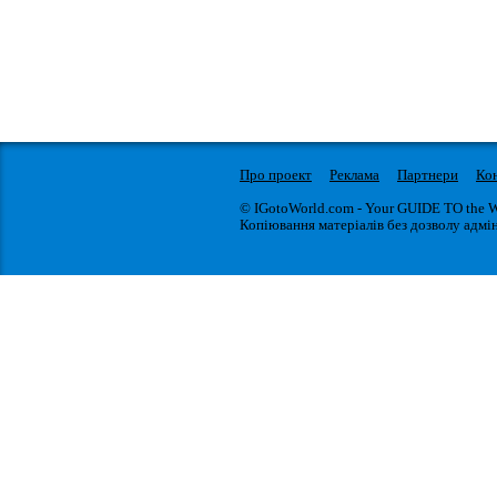
Про проект
Реклама
Партнери
Ко
© IGotoWorld.com - Your GUIDE TO the 
Копіювання матеріалів без дозволу адмін