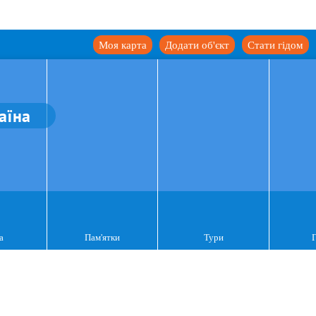
Моя карта
Додати об'єкт
Стати гідом
аїна
а
Пам'ятки
Тури