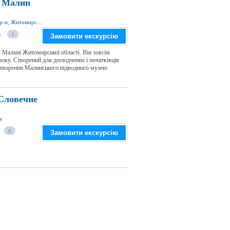
, Малин
кар'єр Калюжа, м. Малин 11601, Малинський р-н, Житомирська обл., Україна
и
1
Замовити екскурсію
 Малині Житомирської області. Він зовсім
року. Створений для досвідчених і початківців
я створення Малинського підводного музею
Словечне
а
0
Замовити екскурсію