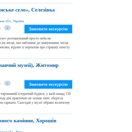
ське село», Селезівка
ка обл., Україна
и
4
Замовити екскурсію
ело» розташований просто неба на
и як місце, яке наближає до минувшини, місце
ревлян, відоме із переказів про страшну помсту
навчий музей), Житомир
и
2
Замовити екскурсію
аровинній історичній будівлі, у якій понад 150
оді дім практично не зазнав змін: зберігся
ли гармати. Сьогодні у музеї зібрано величезну
вного каміння, Хорошів
вул. Героїв України 58, смт Хорошів, Житомирська обл., Україна