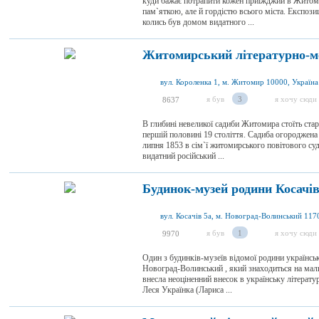
куди бажає потрапити кожен приїжджий в Житоми
пам`яткою, але й гордістю всього міста. Експоз
колись був домом видатного ...
Житомирський літературно-м
вул. Короленка 1, м. Житомир 10000, Україна
я був
3
я хочу сюди
8637
В глибині невеликої садиби Житомира стоїть ста
першій половині 19 століття. Садиба огороджен
липня 1853 в сім`ї житомирського повітового су
видатний російський ...
Будинок-музей родини Косачі
я був
1
я хочу сюди
9970
Один з будинків-музеїв відомої родини українсь
Новоград-Волинський , який знаходиться на мал
внесла неоціненний внесок в українську літера
Леся Українка (Лариса ...