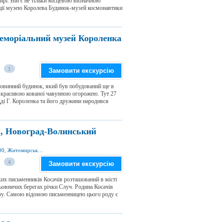
рі. Він є не тільки місцевою визначною
иції музею Королева Будинок-музей космонавтики
еморіальний музей Короленка
1
Замовити екскурсію
ровинний будинок, який був побудований ще в
а красивою кованої чавунною огорожею. Тут 27
дді Г. Короленка та його дружини народився
в, Новоград-Волинський
вул. Косачів 5а, м. Новоград-Волинський 11700, Житомирська обл., Україна
4
Замовити екскурсію
ких письменників Косачів розташований в місті
ьовничих берегах річки Случ. Родина Косачів
туру. Самою відомою письменницею цього роду є