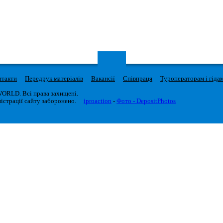
нтакти
Передрук матеріалів
Вакансії
Співпраця
Туроператорам і гіда
WORLD. Всі права захищені.
істрації сайту заборонено.
iproaction
-
Фото - DepositPhotos