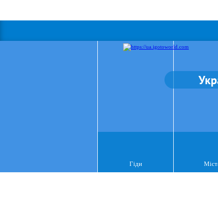
Укр
Гіди
Міст