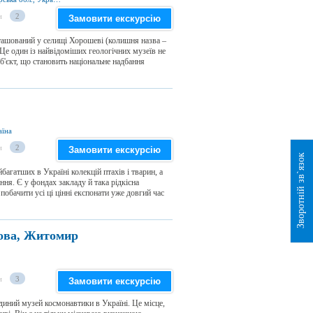
и
2
Замовити екскурсію
ташований у селищі Хорошеві (колишня назва –
е один із найвідоміших геологічних музеїв не
об'єкт, що становить національне надбання
аїна
и
2
Замовити екскурсію
Зворотній зв`язок
агатших в Україні колекцій птахів і тварин, а
ня. Є у фондах закладу й така рідкісна
побачити усі ці цінні експонати уже довгий час
ьова, Житомир
и
3
Замовити екскурсію
иний музей космонавтики в Україні. Це місце,