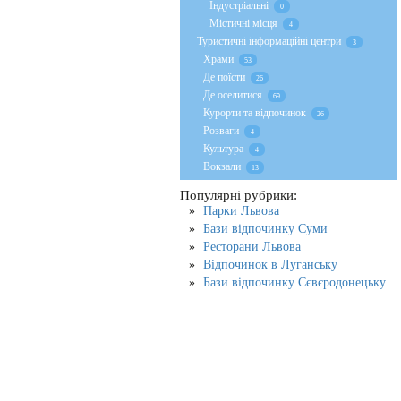
Індустріальні
0
Містичні місця
4
Туристичні інформаційні центри
3
Храми
53
Де поїсти
26
Де оселитися
69
Курорти та відпочинок
26
Розваги
4
Культура
4
Вокзали
13
Популярні рубрики:
Парки Львова
Бази відпочинку Суми
Ресторани Львова
Відпочинок в Луганську
Бази відпочинку Сєвєродонецьку