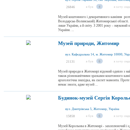
я був
4
я хочу сюд
26846
Музей коштовного і декоративного каміння роз
Володарськ-Волинський) Житомирської області. Ц
лише України, а й світу. З 2001 року – науковий 
України. ...
Музей природи, Житомир
вул. Кафедральна 14, м. Житомир 10000, Укр
я був
6
я хочу сюд
21131
Музей природи в Житомирі відомий однією з найб
також різноманітними зразками коштовного камін
археологічна знахідка, як скелет мамонта. Проте 
немає змоги, адже музей ...
Будинок-музей Сергія Корол
вул. Дмитрівська 5, Житомир, Україна
я був
6
я хочу сюд
15858
Музей Корольова в Житомирі - захоплюючий і єд