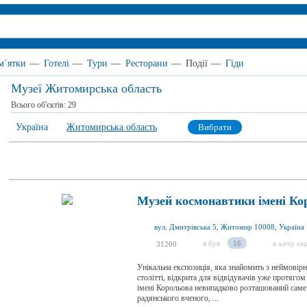
м`ятки
—
Готелі
—
Тури
—
Ресторани
—
Події
—
Гіди
Музеї Житомирська область
Всього об'єктів:
29
Україна
Житомирська область
Вибрати
Музей космонавтики імені К
вул. Дмитрівська 5, Житомир 10008, Україна
я був
16
я хочу сю
31200
Унікальна експозиція, яка знайомить з неймовір
столітті, відкрита для відвідувачів уже протяго
імені Корольова невипадково розташований саме
радянського вченого, ...