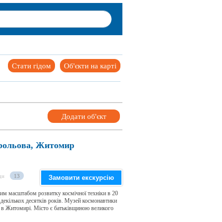
Стати гідом
Об'єкти на карті
Додати об'єкт
орольова, Житомир
ди
13
Замовити екскурсію
ним масштабом розвитку космічної техніки в 20
м декількох десятків років. Музей космонавтики
 в Житомирі. Місто є батьківщиною великого