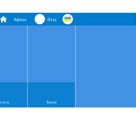
Афіша
Вхід
Готелі
Блоги