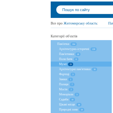
Все про
Житомирську область
:
Па
Категорії об'єктів
Пам'ятки
164
Архітектурно-історичні
139
Пам'ятники
18
Поля битв
0
Музеї
29
Архітектурні пам'ятники
30
Фортеці
3
Замки
1
Палаци
7
Мости
2
Меморіали
3
Садиби
16
Цікаві місця
36
Природні зони
19