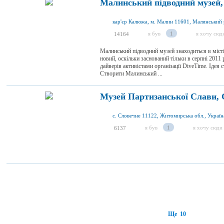
Малинський підводний музей
я був
1
я хочу сюд
14164
Малинський підводний музей знаходиться в місті
новий, оскільки заснований тільки в серпні 2011 
дайверів активістами організації DiveTime. Іде
Створити Малинський ...
Музей Партизанської Слави, 
с. Словечне 11122, Житомирська обл., Україн
я був
1
я хочу сюди
6137
Ще 10