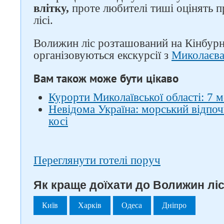
влітку,
проте любителі тиші оцінять 
лісі.
Волижин ліс розташований на Кінбурн
організовуються екскурсії з
Миколаєв
Вам також може бути цікаво
Курорти Миколаївської області: 7 
Невідома Україна: морський відпоч
косі
Переглянути готелі поруч
Як краще доїхати до Волижин ліс
Київ
Харків
Одеса
Дніпро