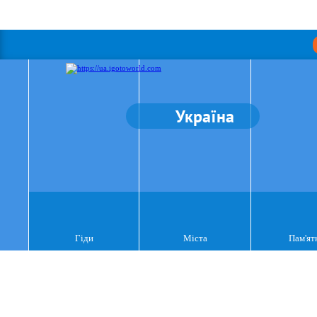
Україна
Гіди
Міста
Пам'ят