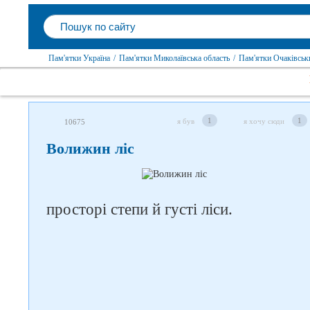
Пам'ятки Україна
/
Пам'ятки Миколаївська область
/
Пам'ятки Очаківськ
1
1
я був
я хочу сюди
10675
Волижин ліс
просторі степи й густі ліси.