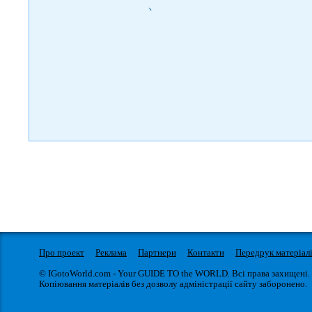
)
Про проект
Реклама
Партнери
Контакти
Передрук матеріал
© IGotoWorld.com - Your GUIDE TO the WORLD. Всі права захищені.
Копіювання матеріалів без дозволу адміністрації сайту заборонено.