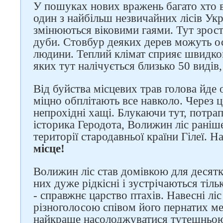
У пошуках нових вражень багато хто 
один з найбільш незвичайних лісів Укр
змінюються віковими гаями. Тут зрост
дуби. Стовбур деяких дерев можуть о
людини. Теплий клімат сприяє швидко
яких тут налічується близько 50 видів, 
Слідкуйте за нами в
Від буйства місцевих трав голова йде
соцмережах
міцно обплітають все навколо. Через 
непрохідні хащі. Блукаючи тут, потра
історика Геродота, Волижин ліс раніш
території стародавньої країни Гілеї. Н
місце!
Волижин ліс став домівкою для десяткі
них дуже рідкісні і зустрічаються тіл
- справжнє царство птахів. Навесні лі
різноголосою співом його пернатих м
найкраще насолоджуватися тутешнь