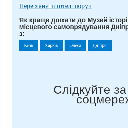
Переглянути готелі поруч
Як краще доїхати до Музей історі
місцевого самоврядування Дніпр
з:
Київ
Харків
Одеса
Дніпро