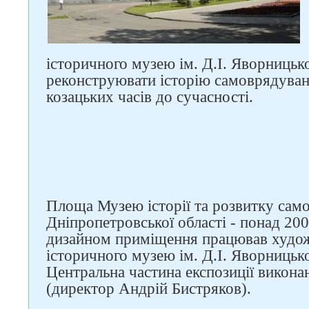
історичного музею ім. Д.І. Яворницько
реконструювати історію самоврядуван
козацьких часів до сучасності.
Слідкуйте за нами в
соцмережах
Площа Музею історії та розвитку сам
Дніпропетровської області - понад 20
дизайном приміщення працював худо
історичного музею ім. Д.І. Яворницьк
Центральна частина експозиції викон
(директор Андрій Бистряков).