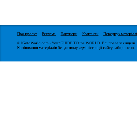
Про проект
Реклама
Партнери
Контакти
Передрук матеріал
© IGotoWorld.com - Your GUIDE TO the WORLD. Всі права захищені.
Копіювання матеріалів без дозволу адміністрації сайту заборонено.