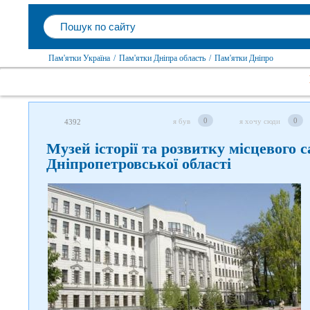
Пам'ятки Україна
/
Пам'ятки Дніпра область
/
Пам'ятки Дніпро
0
0
я був
я хочу сюди
4392
Музей історії та розвитку місцевого
Дніпропетровської області