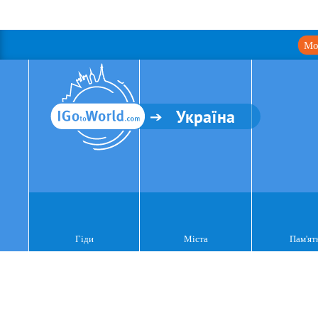
Мо
Україна
Гіди
Міста
Пам'ят