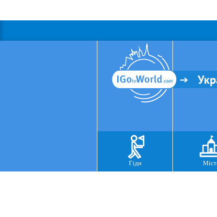
Укр
Гіди
Міст