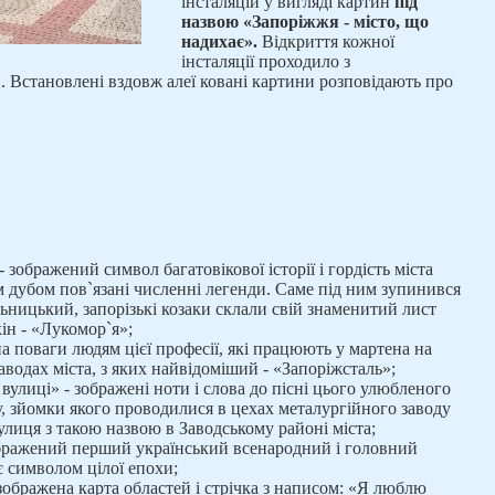
інсталяцій у вигляді картин
під
назвою «Запоріжжя - місто, що
надихає».
Відкриття кожної
інсталяції проходило з
 Встановлені вздовж алеї ковані картини розповідають про
 зображений символ багатовікової історії і гордість міста
м дубом пов`язані численні легенди. Саме під ним зупинився
ницький, запорізькі козаки склали свій знаменитий лист
ін - «Лукомор`я»;
а поваги людям цієї професії, які працюють у мартена на
водах міста, з яких найвідоміший - «Запоріжсталь»;
вулиці» - зображені ноти і слова до пісні цього улюбленого
, зйомки якого проводилися в цехах металургійного заводу
вулиця з такою назвою в Заводському районі міста;
бражений перший український всенародний і головний
є символом цілої епохи;
зображена карта областей і стрічка з написом: «Я люблю