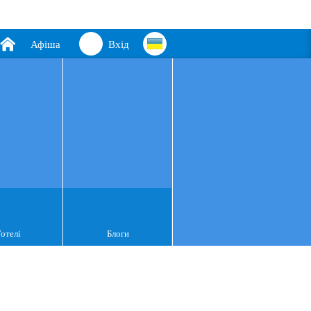
Афіша
Вхід
Готелі
Блоги