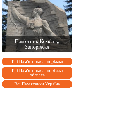
Пам'ятник Комбату,
Запоріжжя
Всі Пам'ятники Запоріжжя
Всі Пам'ятники Запорізька
область
Всі Пам'ятники Україна