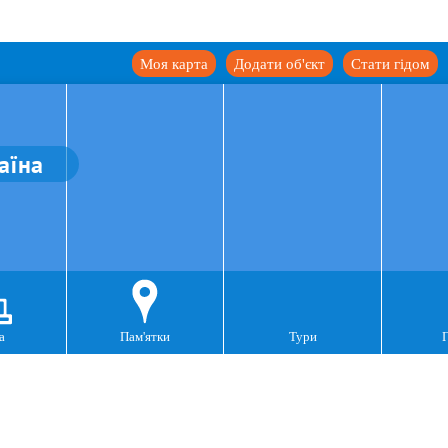
Моя карта
Додати об'єкт
Стати гідом
аїна
а
Пам'ятки
Тури