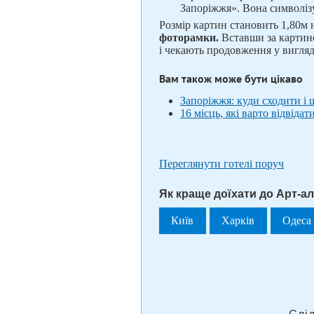
Запоріжжя». Вона символізу
Розмір картин становить 1,80м н
фоторамки.
Вставши за картино
і чекають продовження у вигляд
Вам також може бути цікаво
Запоріжжя: куди сходити і
16 місць, які варто відвідат
Переглянути готелі поруч
Як краще доїхати до Арт-ал
Київ
Харків
Одеса