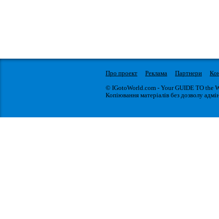
Про проект
Реклама
Партнери
Ко
© IGotoWorld.com - Your GUIDE TO the 
Копіювання матеріалів без дозволу адмін