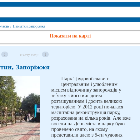
бласть
/
Пам'ятки Запоріжжя
Показати на карті
3
1
я хочу сюди
ртин, Запоріжжя
Парк Трудової слави є
центральним і улюбленим
місцем відпочинку запорожців у
зв`язку з його вигідним
розташуванням і досить великою
територією. У 2012 році почалася
масштабна реконструкція парку,
розрахована на кілька років. Але вже
восени на День міста в парку було
проведено свято, на якому
представили алею з 5-ти чудових