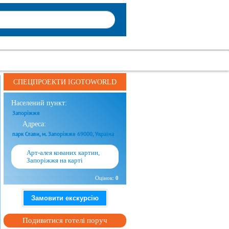
СПЕЦПРОЕКТИ IGOTOWORLD
Населений пункт:
Запоріжжя
Адреса:
парк Слави, м. Запоріжжя 69000, Україна
Арт-алея кованих картин,
Запоріжжя на карті
Оцінок:
0
Замовити екскурсію
Подивитися готелі поруч