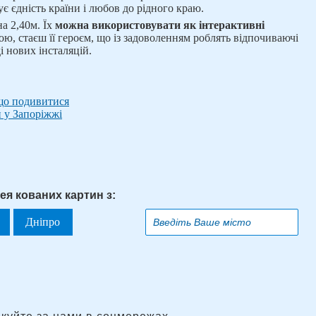
є єдність країни і любов до рідного краю.
а 2,40м. Їх
можна використовувати як інтерактивні
ю, стаєш її героєм, що із задоволенням роблять відпочиваючі
і нових інсталяцій.
 що подивитися
и у Запоріжжі
ея кованих картин з:
Дніпро