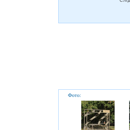
Слі
Фото: