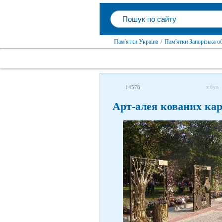
Пам'ятки Україна
/
Пам'ятки Запорізька о
я був
14578
Арт-алея кованих ка