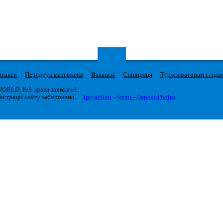
нтакти
Передрук матеріалів
Вакансії
Співпраця
Туроператорам і гіда
WORLD. Всі права захищені.
істрації сайту заборонено.
iproaction
-
Фото - DepositPhotos