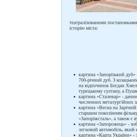
театралізованими постановками.
історію міста:
картина «Запорізький дуб» -
700-річний дуб. З козацьки
на відпочинок Богдан Хмель
турецькому султану, а Пушк
картина «Сталевар» - данин
численних металургійних за
картина «Весна на Зарічній 
старшим поколінням фільму
«Запоріжсталь», а також є 
картина «Запорожець» - зо
легковий автомобіль, який 
картина «Карта України» - 