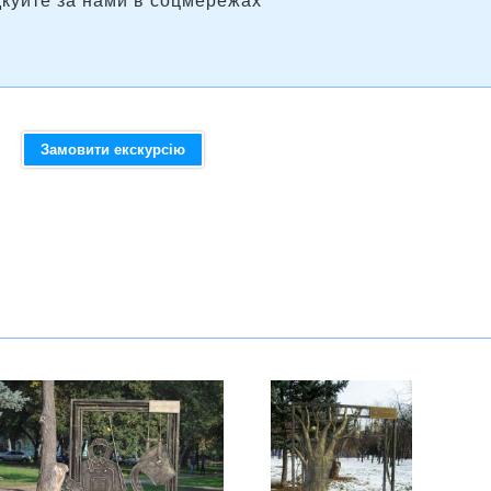
дкуйте за нами в соцмережах
Замовити екскурсію