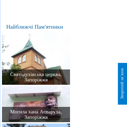
Найближчі Пам'ятники
Зворотній зв`язок
Святодухівська церква,
Запоріжжя
Могила хана Аспаруха,
Запоріжжя