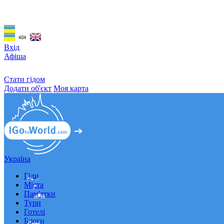
Вхід
Афіша
Стати гідом
Додати об'єкт
Моя карта
Україна
Гіди
Міста
Пам'ятки
Тури
Готелі
Блоги