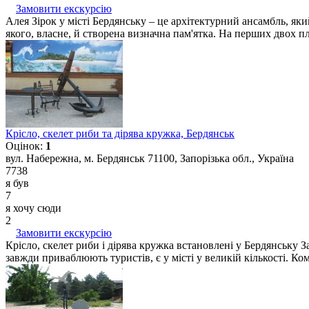
Замовити екскурсію
Алея Зірок у місті Бердянську – це архітектурний ансамбль, як
якого, власне, й створена визначна пам'ятка. На перших двох пл
Крісло, скелет риби та дірява кружка, Бердянськ
Оцінок:
1
вул. Набережна, м. Бердянськ 71100, Запорізька обл., Україна
7738
я був
7
я хочу сюди
2
Замовити екскурсію
Крісло, скелет риби і дірява кружка встановлені у Бердянську За
завжди приваблюють туристів, є у місті у великій кількості. Комп