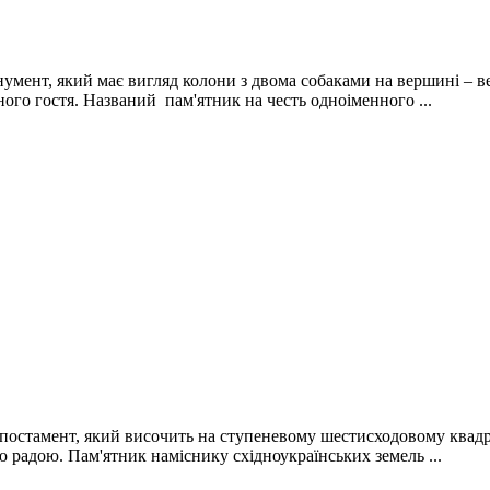
умент, який має вигляд колони з двома собаками на вершині – ве
ного гостя. Названий пам'ятник на честь одноіменного ...
 постамент, який височить на ступеневому шестисходовому квадр
ю радою. Пам'ятник наміснику східноукраїнських земель ...