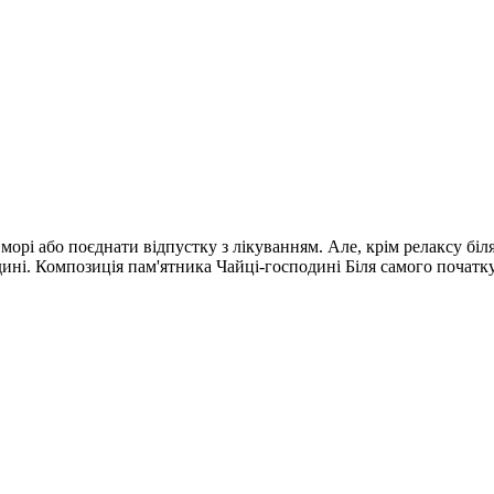
орі або поєднати відпустку з лікуванням. Але, крім релаксу бі
ні. Композиція пам'ятника Чайці-господині Біля самого початку 