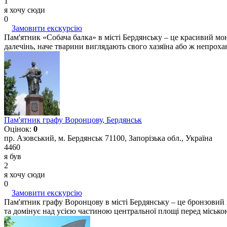
1
я хочу сюди
0
Замовити екскурсію
Пам'ятник «Собача балка» в місті Бердянську – це красивий мон
далечінь, наче тварини виглядають свого хазяїна або ж непроха
Пам'ятник графу Воронцову, Бердянськ
Оцінок:
0
пр. Азовський, м. Бердянськ 71100, Запорізька обл., Україна
4460
я був
2
я хочу сюди
0
Замовити екскурсію
Пам'ятник графу Воронцову в місті Бердянську – це бронзовий
та домінує над усією частиною центральної площі перед місько