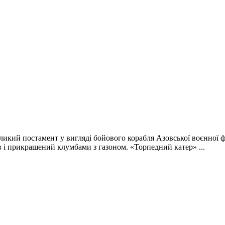
еликий постамент у вигляді бойового корабля Азовської воєнної 
і прикрашений клумбами з газоном. «Торпедний катер» ...