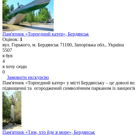
Пам'ятник «Торпедний катер», Бердянськ
Оцінок:
1
вул. Горького, м. Бердянськ 71100, Запорізька обл., Україна
5507
я був
4
я хочу сюди
0
Замовити екскурсію
Пам'ятник «Торпедний катер» у місті Бердянську – це доволі в
підвищенні та огороджений символічним парканом із ланцюгів 
Пам'ятник «Тим, хто йде в море», Бердянськ