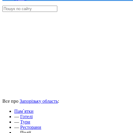
Все про
Запорізьку область
:
Пам`ятки
—
Готелі
—
Тури
—
Ресторани
—
Події