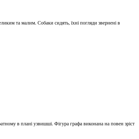
ликим та малим. Собаки сидять, їхні погляди звернені в
атному в плані узвишші. Фігура графа виконана на повен зріст