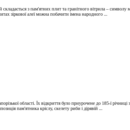
ий складається з пам'ятних плит та гранітного вітрила – символ
итах зіркової алеї можна побачити імена народного ...
порізької області. Їх відкриття було приурочене до 185-ї річниці 
озиція пам'ятника кріслу, скелету риби і дірявій ...