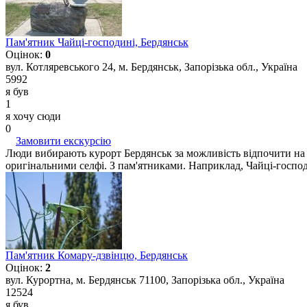
Пам'ятник Чайці-господині, Бердянськ
Оцінок:
0
вул. Котляревського 24, м. Бердянськ, Запорізька обл., Україна
5992
я був
1
я хочу сюди
0
Замовити екскурсію
Люди вибирають курорт Бердянськ за можливість відпочити на м
оригінальними селфі. З пам'ятниками. Наприклад, Чайці-господи
Пам'ятник Комару-дзвінцю, Бердянськ
Оцінок:
2
вул. Курортна, м. Бердянськ 71100, Запорізька обл., Україна
12524
я був