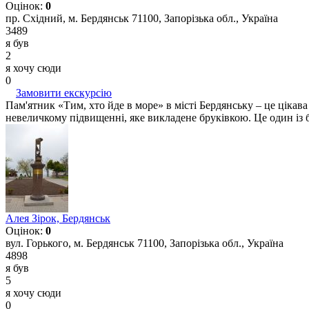
Оцінок:
0
пр. Східний, м. Бердянськ 71100, Запорізька обл., Україна
3489
я був
2
я хочу сюди
0
Замовити екскурсію
Пам'ятник «Тим, хто йде в море» в місті Бердянську – це цікав
невеличкому підвищенні, яке викладене бруківкою. Це один із ба
Алея Зірок, Бердянськ
Оцінок:
0
вул. Горького, м. Бердянськ 71100, Запорізька обл., Україна
4898
я був
5
я хочу сюди
0