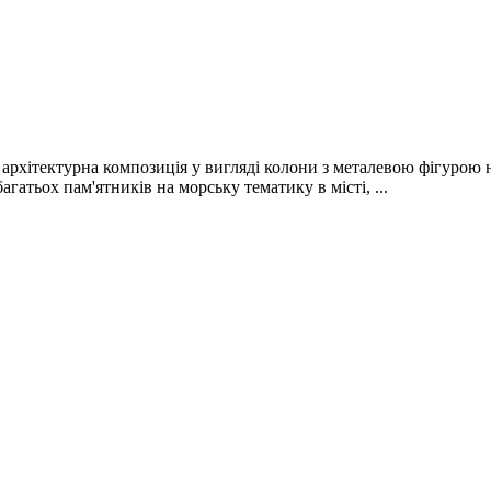
а архітектурна композиція у вигляді колони з металевою фігурою
гатьох пам'ятників на морську тематику в місті, ...