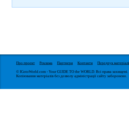
Про проект
Реклама
Партнери
Контакти
Передрук матеріал
© IGotoWorld.com - Your GUIDE TO the WORLD. Всі права захищені.
Копіювання матеріалів без дозволу адміністрації сайту заборонено.