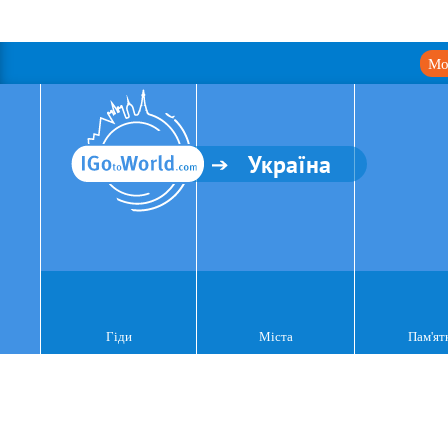
Мо
Україна
Гіди
Міста
Пам'ят