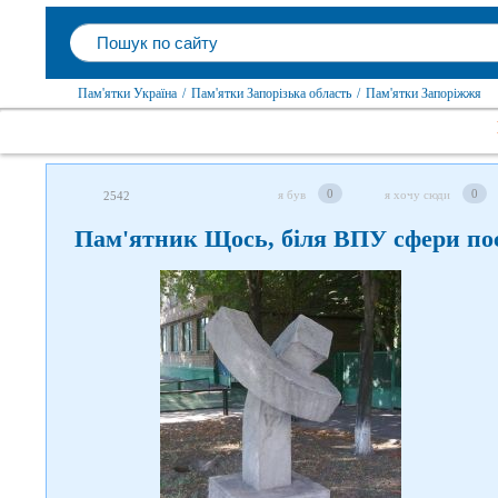
Пам'ятки Україна
/
Пам'ятки Запорізька область
/
Пам'ятки Запоріжжя
0
0
я був
я хочу сюди
2542
Пам'ятник Щось, біля ВПУ сфери по
Слідкуйте за нами в соцмережах