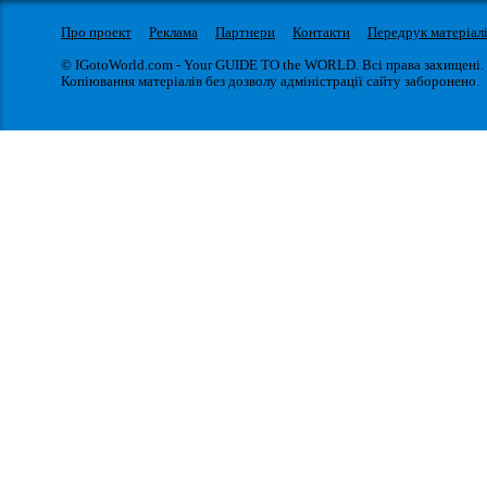
Про проект
Реклама
Партнери
Контакти
Передрук матеріал
© IGotoWorld.com - Your GUIDE TO the WORLD. Всі права захищені.
Копіювання матеріалів без дозволу адміністрації сайту заборонено.