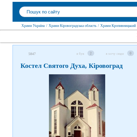
Храми Україна
/
Храми Кіровоградська область
/
Храми Кропивницький
2
0
я був
я хочу сюди
5847
Костел Святого Духа, Кіровоград
Слідкуйте за нами в соцмережах