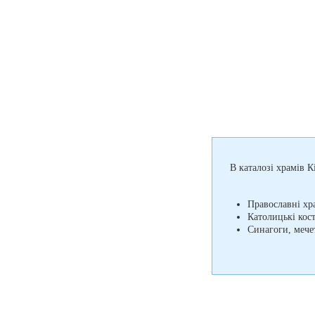
В каталозі храмів К
Православні хр
Католицькі кос
Синагоги, мечет