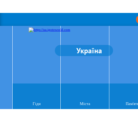
Україна
Гіди
Міста
Пам'ят