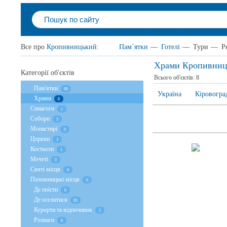
Все про
Кропивницький
:
Пам`ятки
—
Готелі
—
Тури
—
Р
Храми Кропивниц
Категорії об'єктів
Всього об'єктів:
8
Пам'ятки
68
Україна
Кіровогра
Храми
8
Cинагоги
1
Собори
3
Монастирі
0
Церкви
3
Костьоли
1
Мечеті
0
Святі місця
0
Паломницькі місця
0
Де поїсти
0
Де оселитися
85
Курорти та відпочинок
2
Розваги
0