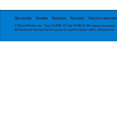
Про проект
Реклама
Партнери
Контакти
Передрук матеріал
© IGotoWorld.com - Your GUIDE TO the WORLD. Всі права захищені.
Копіювання матеріалів без дозволу адміністрації сайту заборонено.