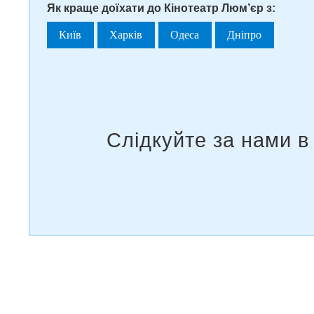
Як краще доїхати до Кінотеатр Люм’єр з:
Київ
Харків
Одеса
Дніпро