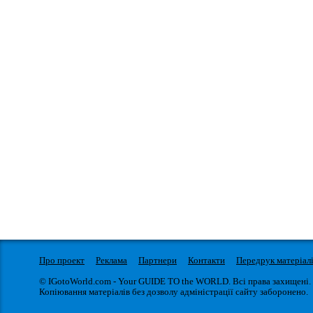
Про проект
Реклама
Партнери
Контакти
Передрук матеріал
© IGotoWorld.com - Your GUIDE TO the WORLD. Всі права захищені.
Копіювання матеріалів без дозволу адміністрації сайту заборонено.