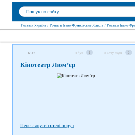
Розваги Україна
/
Розваги Івано-Франківська область
/
Розваги Івано-Фра
Слідкуйте за нами в соцмережах
1
0
я був
я хочу сюди
6312
Кінотеатр Люм’єр
Переглянути готелі поруч