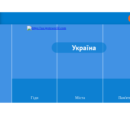
Україна
Гіди
Міста
Пам'ят