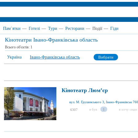
Пам`ятки
—
Готелі
—
Тури
—
Ресторани
—
Події
—
Гіди
Кінотеатри Івано-Франківська область
Всього об'єктів:
1
Україна
Івано-Франківська область
Вибрати
Кінотеатр Люм’єр
вул. М. Грушевського 3, Івано-Франківськ 76
я був
1
я хочу сюди
6307