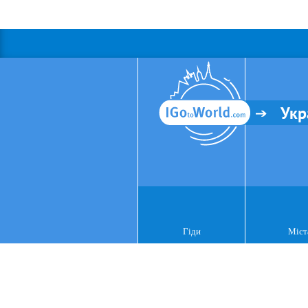
Укр
Гіди
Міст