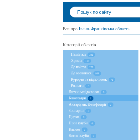
Все про
Івано-Франківська область
:
Категорії об'єктів
Пам'ятки
341
Храми
113
Де поїсти
272
Де оселитися
804
Курорти та відпочинок
71
Розваги
7
Дитячі майданчики
0
Кінотеатри
1
Акваріуми, Дельфінарії
0
Зоопарки
1
Цирки
0
Нічні клуби
0
Казино
0
Диско-клуби
0