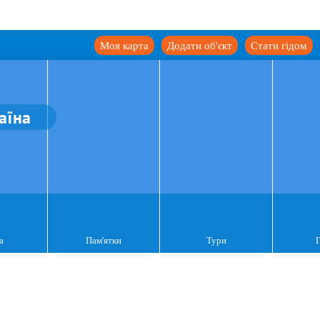
Моя карта
Додати об'єкт
Стати гідом
аїна
а
Пам'ятки
Тури