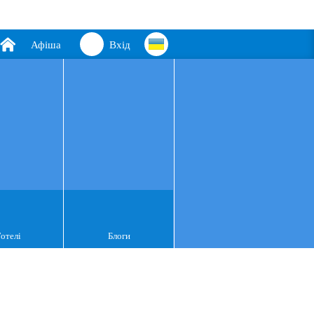
Афіша
Вхід
Готелі
Блоги