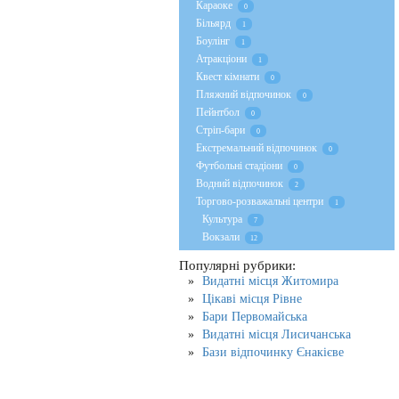
Караоке
0
Більярд
1
Боулінг
1
Атракціони
1
Квест кімнати
0
Пляжний відпочинок
0
Пейнтбол
0
Стрiп-бари
0
Екстремальний відпочинок
0
Футбольні стадіони
0
Водний відпочинок
2
Торгово-розважальні центри
1
Культура
7
Вокзали
12
Популярні рубрики:
Видатні місця Житомира
Цікаві місця Рівне
Бари Первомайська
Видатні місця Лисичанська
Бази відпочинку Єнакієве