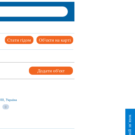
Стати гідом
Об'єкти на карті
Додати об'єкт
000, Україна
0
Зворотній зв`язок