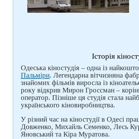
Історія кіност
Одеська кіностудія – одна із найкош
Пальміри
. Легендарна вітчизняна фаб
знайомих фільмів виросла із кіноател
року відкрив Мирон Гроссман – корін
оператор. Пізніше ця студія стала на
українського кіновиробництва.
У різний час на кіностудії в Одесі пр
Довженко, Михайль Семенко, Лесь Ку
Яновський та Кіра Муратова.