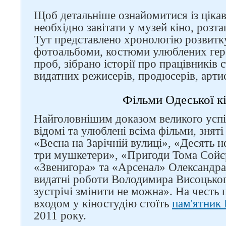
Слідкуйте за нами в
соцмережах
Щоб детальніше ознайомитися із цікав
необхідно завітати у музей кіно, розта
Тут представлено ​​хронологію розвитку
фотоальбоми, костюми улюблених геро
проб, зібрано історії про працівників ст
видатних режисерів, продюсерів, артис
Фільми Одеської кі
Найголовнішим доказом великого успіх
відомі та улюблені всіма фільми, зняті 
«Весна на Зарічній вулиці», «Десять н
три мушкетери», «Пригоди Тома Сойєр
«Звенигора» та «Арсенал» Олександра
видатні роботи Володимира Висоцьког
зустрічі змінити не можна». На честь 
входом у кіностудію стоїть
пам'ятник
2011 року.