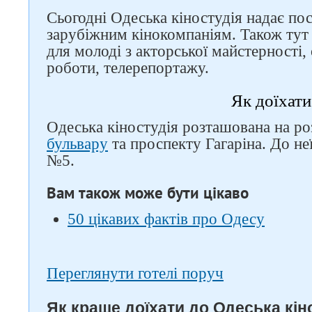
Сьогодні Одеська кіностудія надає пос
зарубіжним кінокомпаніям. Також тут
для молоді з акторської майстерності,
роботи, телерепортажу.
Як доїхати
Одеська кіностудія розташована на ро
бульвару
та проспекту Гагаріна. До не
№5.
Вам також може бути цікаво
50 цікавих фактів про Одесу
Переглянути готелі поруч
Як краще доїхати до Одеська кіно