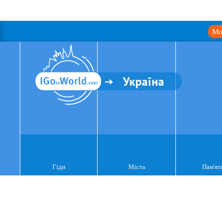
Мо
Україна
Гіди
Міста
Пам'ят