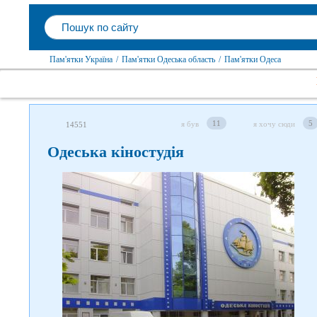
Пам'ятки Україна
/
Пам'ятки Одеська область
/
Пам'ятки Одеса
11
5
я був
я хочу сюди
14551
Одеська кіностудія