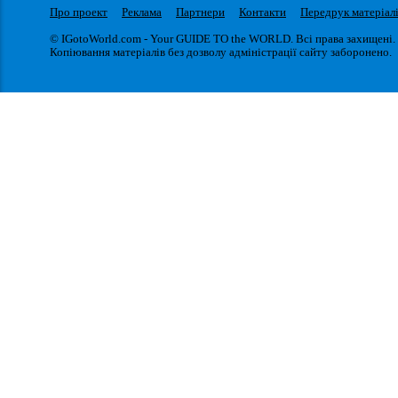
Про проект
Реклама
Партнери
Контакти
Передрук матеріал
© IGotoWorld.com - Your GUIDE TO the WORLD. Всі права захищені.
Копіювання матеріалів без дозволу адміністрації сайту заборонено.