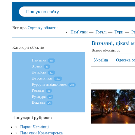
Все про
Одеську область
:
Пам`ятки
—
Готелі
—
Тури
—
Р
Визначні, цікаві 
Категорії об'єктів
Всього об'єктів:
55
Україна
Одеська о
Пам'ятки
219
Храми
51
Де поїсти
507
Де оселитися
1193
Курорти та відпочинок
283
Розваги
28
Культура
23
Вокзали
26
Популярні рубрики:
Парки Чернівці
Пам'ятки Краматорська