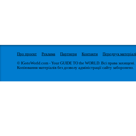
Про проект
Реклама
Партнери
Контакти
Передрук матеріал
© IGotoWorld.com - Your GUIDE TO the WORLD. Всі права захищені.
Копіювання матеріалів без дозволу адміністрації сайту заборонено.