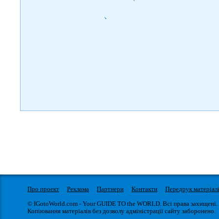
)
Про проект
Реклама
Партнери
Контакти
Передрук матеріал
© IGotoWorld.com - Your GUIDE TO the WORLD. Всі права захищені.
Копіювання матеріалів без дозволу адміністрації сайту заборонено.