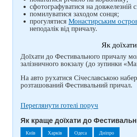
сфотографуватися на довжелезній с
помилуватися заходом сонця;
прогулятися
Монастирським остро
неподалік від причалу.
Як доїхати
Доїхати до Фестивального причалу м
залізничного вокзалу (до зупинки «М
На авто рухатися Січеславською набе
розташований Фестивальний причал.
Переглянути готелі поруч
Як краще доїхати до Фестивальн
Київ
Харків
Одеса
Дніпро