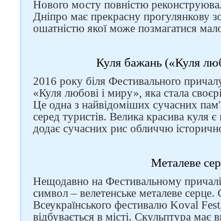
Нового мосту повністю реконструювали
Дніпро має прекрасну прогулянкову зо
ошатністю якої може позмагатися мало 
Куля бажань («Куля люб
2016 року біля Фестивального причал
«Куля любові і миру», яка стала своєр
Це одна з найвідоміших сучасних пам'
Слідкуйте за нами в
серед туристів. Велика красива куля є
соцмережах
додає сучасних рис обличчю історично
Металеве се
Нещодавно на Фестивальному причалі 
символ – велетенське металеве серце. 
Всеукраїнського фестивалю Koval Fest
відбувається в місті. Скульптура має 