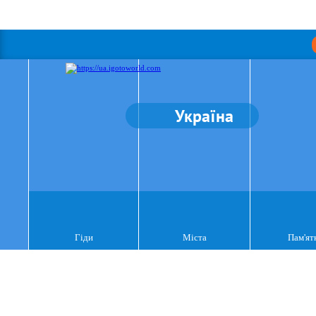
Україна
Гіди
Міста
Пам'ят