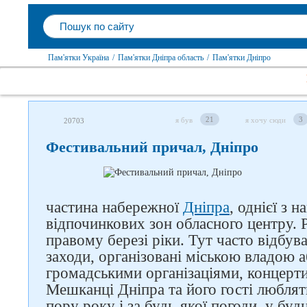
Пам'ятки Україна
/
Пам'ятки Дніпра область
/
Пам'ятки Дніпро
21
3
я був
я хочу сюди
20703
Фестивальний причал, Дніпро
частина набережної
Дніпра
, однієї з 
відпочинкових зон обласного центру. 
правому березі ріки. Тут часто відбу
заходи, організовані міською владою 
громадськими організаціями, концерти,
Мешканці Дніпра та його гості люблят
пору року і за будь-якої погоди, у будн