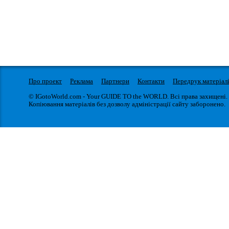
Про проект
Реклама
Партнери
Контакти
Передрук матеріал
© IGotoWorld.com - Your GUIDE TO the WORLD. Всі права захищені.
Копіювання матеріалів без дозволу адміністрації сайту заборонено.