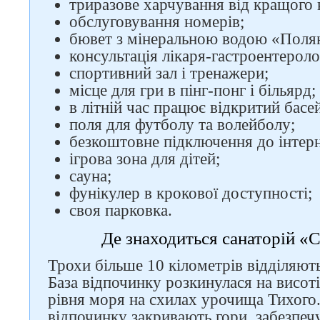
триразове харчування від кращого 
обслуговування номерів;
бювет з мінеральною водою «Полян
консультація лікаря-гастроентероло
спортивний зал і тренажери;
місце для гри в пінг-понг і більярд;
в літній час працює відкритий басе
поля для футболу та волейболу;
безкоштовне підключення до інтерн
ігрова зона для дітей;
сауна;
фунікулер в крокової доступності;
своя парковка.
Де знаходиться санаторій «
Трохи більше 10 кілометрів відділяють
База відпочинку розкинулася на висот
рівня моря на схилах урочища Тихого.
відпочинку закривають гори, забезпеч