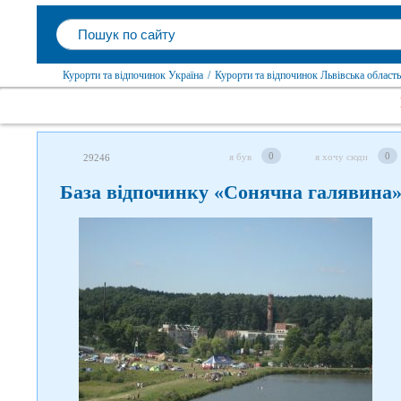
Курорти та відпочинок Україна
/
Курорти та відпочинок Львівська область
0
0
я був
я хочу сюди
29246
База відпочинку «Сонячна галявина»