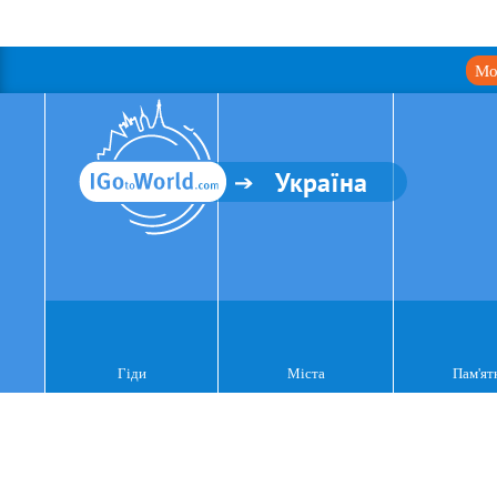
Мо
Україна
Гіди
Міста
Пам'ят