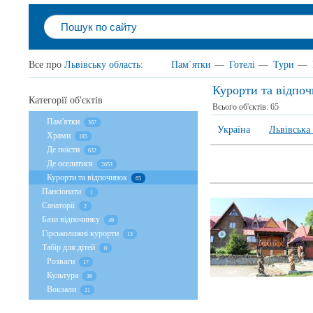
Все про
Львівську область
:
Пам`ятки
—
Готелі
—
Тури
—
Курорти та відпоч
Категорії об'єктів
Всього об'єктів:
65
Пам'ятки
367
Україна
Львівська
Храми
185
Де поїсти
632
Де оселитися
2653
Курорти та відпочинок
65
Пансіонати
1
Санаторії
2
Бази відпочинку
49
Гірськолижні курорти
13
Табір для дітей
0
Розваги
17
Культура
36
Вокзали
21