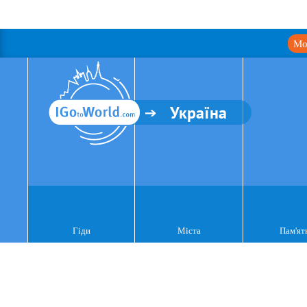
Мо
Україна
Гіди
Міста
Пам'ят