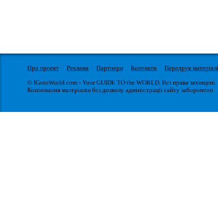
Про проект
Реклама
Партнери
Контакти
Передрук матеріал
© IGotoWorld.com - Your GUIDE TO the WORLD. Всі права захищені.
Копіювання матеріалів без дозволу адміністрації сайту заборонено.