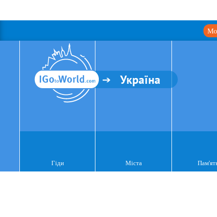
Мо
Україна
Гіди
Міста
Пам'ят