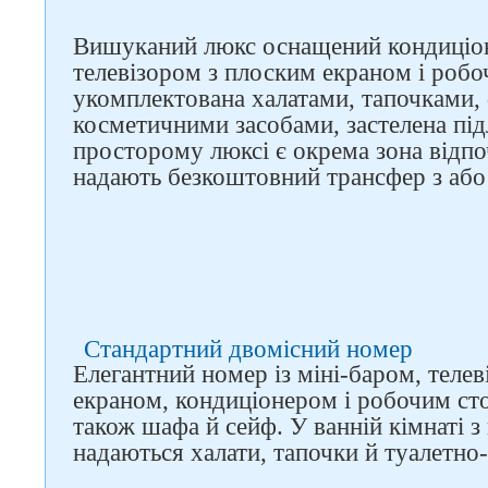
Вишуканий люкс оснащений кондиціон
телевізором з плоским екраном і робо
укомплектована халатами, тапочками, 
косметичними засобами, застелена під
просторому люксі є окрема зона відпо
Слідкуйте за нами в
надають безкоштовний трансфер з або
соцмережах
Стандартний двомісний номер
Елегантний номер із міні-баром, телев
екраном, кондиціонером і робочим ст
також шафа й сейф. У ванній кімнаті з 
надаються халати, тапочки й туалетно