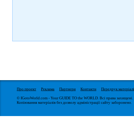
Про проект
Реклама
Партнери
Контакти
Передрук матеріал
© IGotoWorld.com - Your GUIDE TO the WORLD. Всі права захищені.
Копіювання матеріалів без дозволу адміністрації сайту заборонено.