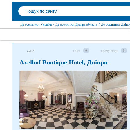
Де оселитися Україна
/
Де оселитися Дніпра область
/
Де оселитися Дніпр
0
0
я був
я хочу сюди
4702
Axelhof Boutique Hotel, Дніпро