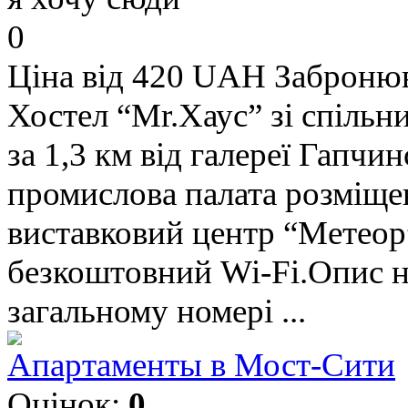
0
Ціна від 420 UAH
Заброню
Хостел “Mr.Хаус” зі спільн
за 1,3 км від галереї Гапчи
промислова палата розміщен
виставковий центр “Метеор”
безкоштовний Wi-Fi.Опис н
загальному номері ...
Апартаменты в Мост-Сити
Оцінок:
0