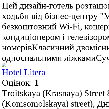
Цей дизайн-готель розташов
ходьби від бізнес-центру "М
безкоштовний Wi-Fi, кошер
кондиціонером і телевізоро
номерівКласичний двомісни
односпальними ліжкамиСуча
Hotel Litera
Оцінок:
1
Troitskaya (Krasnaya) Street
(Komsomolskaya) street), Дн