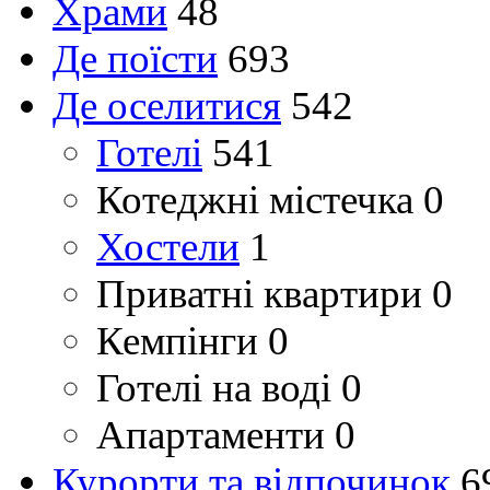
Храми
48
Де поїсти
693
Де оселитися
542
Готелі
541
Котеджні містечка
0
Хостели
1
Приватні квартири
0
Кемпінги
0
Готелі на воді
0
Апартаменти
0
Курорти та відпочинок
6