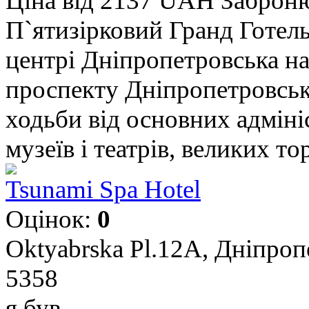
Ціна від 2137 UAH
Заброн
П`ятизірковий Гранд Готел
центрі Дніпропетровська н
проспекту Дніпропетровська
ходьби від основних адміні
музеїв і театрів, великих то
Tsunami Spa Hotel
Оцінок:
0
Oktyabrska Pl.12A, Дніпроп
5358
я був