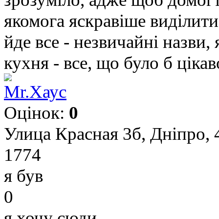
якомога яскравіше виділитис
йде все - незвичайні назви,
кухня - все, що було б цікаво
Mr.Хаус
Оцінок:
0
Улица Красная 3б, Дніпро, 
1774
я був
0
я хочу сюди