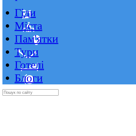
Гіди
Міста
Пам'ятки
Тури
Готелі
Блоги