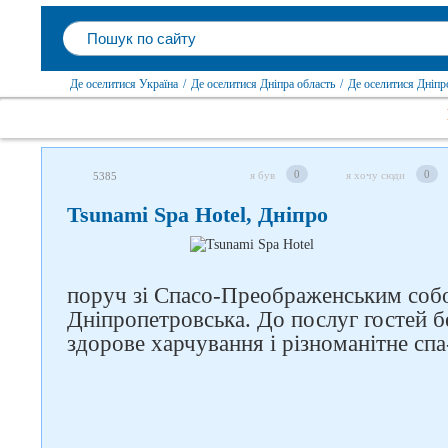
Де оселитися Україна
/
Де оселитися Дніпра область
/
Де оселитися Дніпр
0
0
я був
я хочу сюди
5385
Tsunami Spa Hotel, Дніпро
поруч зі Спасо-Преображенським собо
Дніпропетровська. До послуг гостей 
здорове харчування і різноманітне спа