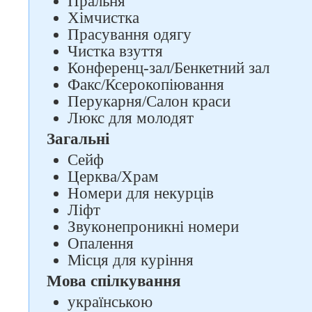
Пральня
Хімчистка
Прасування одягу
Чистка взуття
Конференц-зал/Бенкетний зал
Факс/Ксерокопіювання
Перукарня/Салон краси
Люкс для молодят
Загальні
Сейф
Церква/Храм
Номери для некурців
Ліфт
Звуконепроникні номери
Опалення
Місця для куріння
Мова спілкування
українською