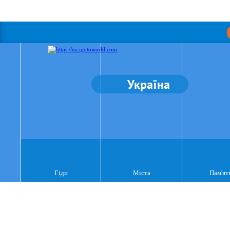
Україна
Гіди
Міста
Пам'ят