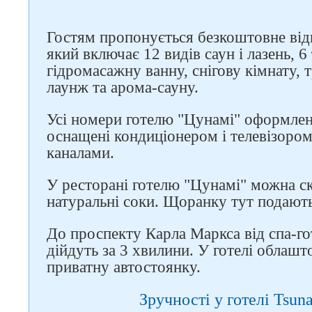
Гостям пропонується безкоштовне від
який включає 12 видів саун і лазень, 6
гідромасажну ванну, снігову кімнату, 
лаунж та арома-сауну.
Усі номери готелю "Цунамі" оформлені
оснащені кондиціонером і телевізоро
каналами.
У ресторані готелю "Цунамі" можна с
натуральні соки. Щоранку тут подають
До проспекту Карла Маркса від спа-го
дійдуть за 3 хвилини. У готелі облаш
приватну автостоянку.
Зручності у готелі Tsun