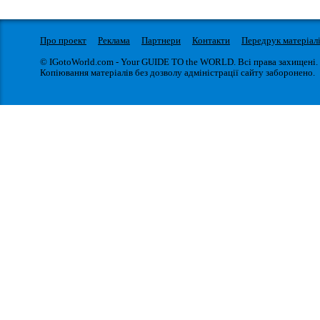
Про проект
Реклама
Партнери
Контакти
Передрук матеріал
© IGotoWorld.com - Your GUIDE TO the WORLD. Всі права захищені.
Копіювання матеріалів без дозволу адміністрації сайту заборонено.