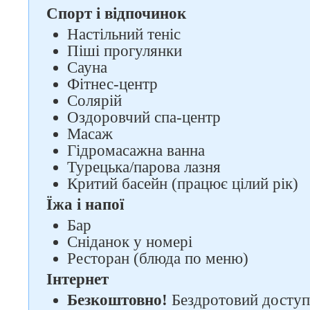
Спорт і відпочинок
Настільний теніс
Піші прогулянки
Сауна
Фітнес-центр
Солярій
Оздоровчий спа-центр
Масаж
Гідромасажна ванна
Турецька/парова лазня
Критий басейн (працює цілий рік)
Їжа і напої
Слідкуйте за нами в
Бар
соцмережах
Сніданок у номері
Ресторан (блюда по меню)
Інтернет
Безкоштовно!
Бездротовий доступ 