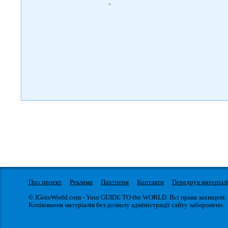
)
Про проект
Реклама
Партнери
Контакти
Передрук матеріал
© IGotoWorld.com - Your GUIDE TO the WORLD. Всі права захищені.
Копіювання матеріалів без дозволу адміністрації сайту заборонено.