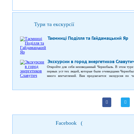
Тури та екскурсії
Таємниці Поділля та Гайдамацький Яр
Экскурсии в город энергетиков Славути
Откройте для себя неизведанный Чернобыль. В этом туре 
первых уст тех людей, которые были очевидцами Чернобыл
много впечатлений. Вам предлагается: экскурсия по 
впечатляющих историях того события; обзорная экску
участниками ликвидации Чернобыльской АЭС.
Facebook
(