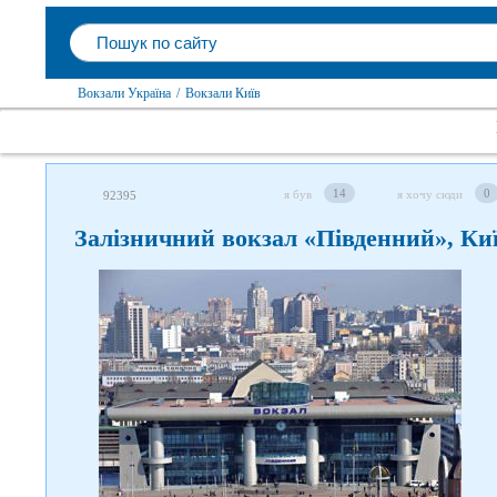
Вокзали Україна
/
Вокзали Київ
14
0
я був
я хочу сюди
92395
Залізничний вокзал «Південний», Ки