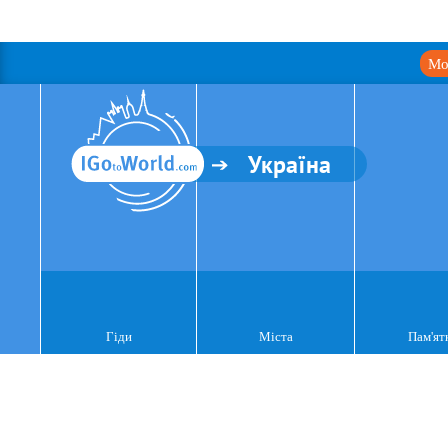
Мо
Україна
Гіди
Міста
Пам'ят