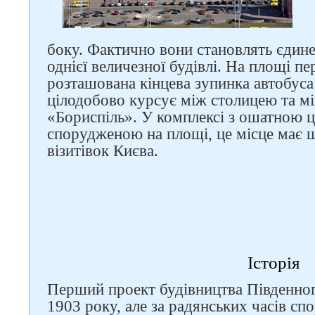
боку. Фактично вони становлять єдине
однієї величезної будівлі. На площі п
розташована кінцева зупинка автобуса
цілодобово курсує між столицею та 
«Бориспіль». У комплексі з ошатною ц
спорудженою на площі, це місце має ш
візитівок Києва.
Історія
Перший проект будівництва Південног
1903 року, але за радянських часів спо