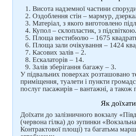
Висота надземної частини споруди
Оздоблення стін – мармур, дзерка
Матеріал, з якого виготовлено підл
Купол – склопластик, з підсвіткою
Площа вестибюлю – 1675 квадратн
Площа зали очікування – 1424 ква
Касових залів – 2.
Ескалаторів – 14.
Залів зберігання багажу – 3.
У підвальних поверхах розташовано те
приміщення, туалети і пункти громадс
послуг пасажирів – вантажні, а також 
Як доїхати
Доїхати до залізничного вокзалу «Пі
(червона гілка) до зупинки «Вокзальн
Контрактової площі) та багатьма марш