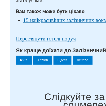
автобусами.
Вам також може бути цікаво
15 найкрасивіших залізничних вокз
Переглянути готелі поруч
Як краще доїхати до Залізничний
Київ
Харків
Одеса
Дніпро