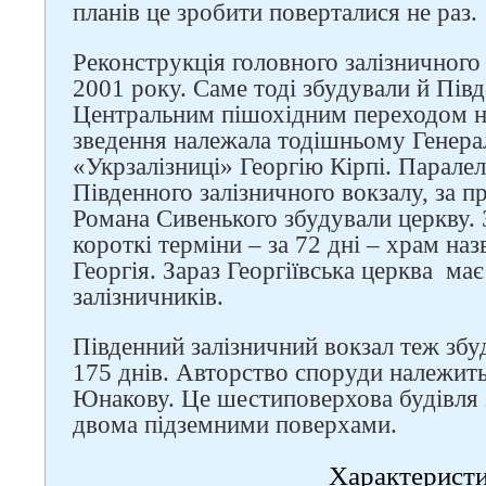
планів це зробити поверталися не раз.
Реконструкція головного залізничного
2001 року. Саме тоді збудували й Півд
Центральним пішохідним переходом на
Слідкуйте за нами в
зведення належала тодішньому Генер
соцмережах
«Укрзалізниці» Георгію Кірпі. Парале
Південного залізничного вокзалу, за п
Романа Сивенького збудували церкву.
короткі терміни – за 72 дні – храм наз
Георгія. Зараз Георгіївська церква ма
залізничників.
Південний залізничний вокзал теж збу
175 днів. Авторство споруди належить
Юнакову. Це шестиповерхова будівля 
двома підземними поверхами.
Характерист