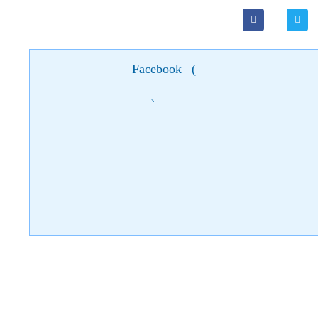
ними вы сможете пообщаться, узнать много нового и интер
Facebook
(
)