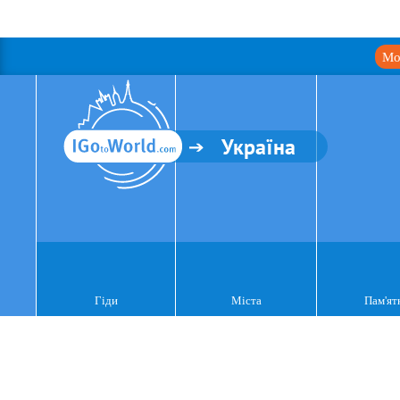
Мо
Україна
Гіди
Міста
Пам'ят