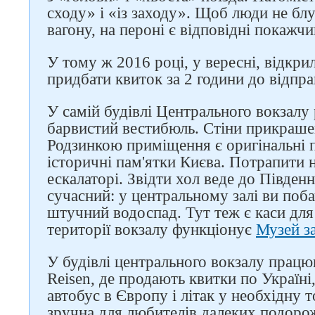
сходу» і «із заходу». Щоб люди не бл
вагону, на пероні є відповідні покажчи
У тому ж 2016 році, у вересні, відкри
придбати квиток за 2 години до відпра
У самій будівлі Центрального вокзалу
барвистий вестибюль. Стіни прикраше
Родзинкою приміщення є оригінальні п
історичні пам'ятки Києва. Потрапити 
ескалаторі. Звідти хол веде до Південн
сучасний: у центральному залі ви поб
штучний водоспад. Тут теж є каси для 
території вокзалу функціонує
Музей з
У будівлі центрального вокзалу працю
Reisen, де продають квитки по Україні
автобус в Європу і літак у необхідну 
зручна для любителів далеких подорож