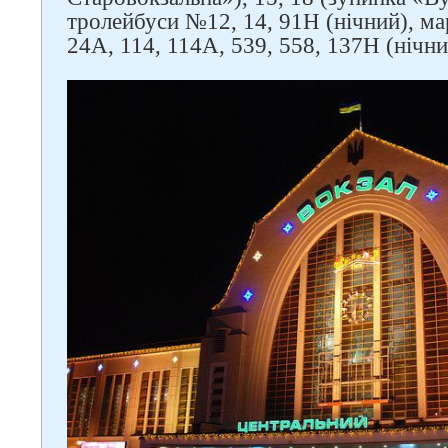
тролейбуси №12, 14, 91Н (нічний), ма
24А, 114, 114А, 539, 558, 137Н (нічн