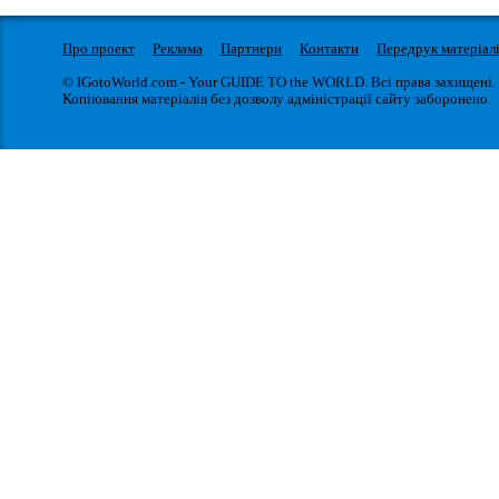
Про проект
Реклама
Партнери
Контакти
Передрук матеріал
© IGotoWorld.com - Your GUIDE TO the WORLD. Всі права захищені.
Копіювання матеріалів без дозволу адміністрації сайту заборонено.