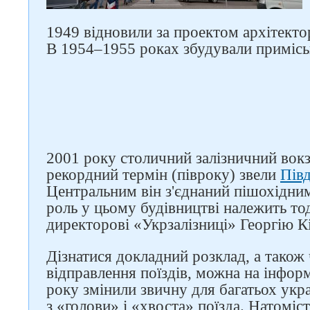
1949 відновили за проектом архітекто
В 1954–1955 роках збудували примісь
2001 року столичний залізничний вокз
рекордний термін (півроку) звели
Пів
Центральним він з'єднаний пішохідни
роль у цьому будівництві належить т
директорові «Укрзалізниці» Георгію Кі
Дізнатися докладний розклад, а також 
відправлення поїздів, можна на інфор
року змінили звичну для багатьох укра
з «голови» і «хвоста» поїзда. Натоміст