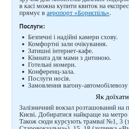
Слідкуйте за нами в
в касі можна купити квиток на експре
соцмережах
прямує в
аеропорт «Бориспіль»
.
Послуги:
Безпечні і надійні камери схову.
Комфортні зали очікування.
Затишні інтернет-кафе.
Кімната для мами з дитиною.
Готельні номери.
Конференц-зала.
Послуги носія.
Замовлення вагону-автомобілевозу 
Як доїхати
Залізничний вокзал розташований на п
Києві. Добиратися найкраще на метро 
Також сюди курсують трамваї №1, 3 (
Старовокзальна»), 15, 18 (зупинка «В