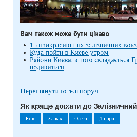
Вам також може бути цікаво
15 найкрасивіших залізничних вокз
Куда пойти в Киеве утром
Райони Києва: з чого складається Г
подивитися
Переглянути готелі поруч
Як краще доїхати до Залізничний
Київ
Харків
Одеса
Дніпро