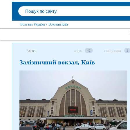
Вокзали Україна
/
Вокзали Київ
42
1
я був
я хочу сюди
51685
Залізничний вокзал, Київ