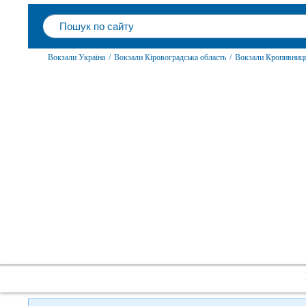
Вокзали Україна
/
Вокзали Кіровоградська область
/
Вокзали Кропивниц
Слідкуйте за нами в соцмережах