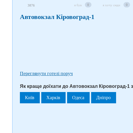
0
0
я був
я хочу сюди
3876
Автовокзал Кіровоград-1
Переглянути готелі поруч
Як краще доїхати до Автовокзал Кіровоград-1 з
Київ
Харків
Одеса
Дніпро