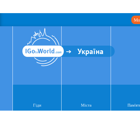
Мо
Україна
Гіди
Міста
Пам'ят