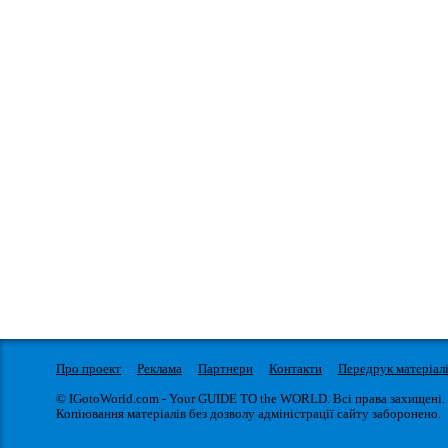
Про проект
Реклама
Партнери
Контакти
Передрук матеріал
© IGotoWorld.com - Your GUIDE TO the WORLD. Всі права захищені.
Копіювання матеріалів без дозволу адміністрації сайту заборонено.