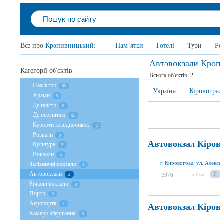
Все про
Кропивницький
:
Пам`ятки
—
Готелі
—
Тури
—
Р
Автовокзали Кро
Категорії об'єктів
Всього об'єктів:
2
Пам'ятки
68
Україна
Кіровогра
Храми
8
Де поїсти
0
Де оселитися
85
Курорти та відпочинок
2
Розваги
0
Автовокзал Кіров
Культура
5
Вокзали
4
г. Кировоград, ул. Алек
Залізничні вокзали
1
Автовокзали
я був
0
3876
2
Річкові вокзали
0
Порти
0
Аеропорти
Автовокзал Кіров
1
Камери зберігання
0