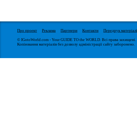
Про проект
Реклама
Партнери
Контакти
Передрук матеріал
© IGotoWorld.com - Your GUIDE TO the WORLD. Всі права захищені.
Копіювання матеріалів без дозволу адміністрації сайту заборонено.