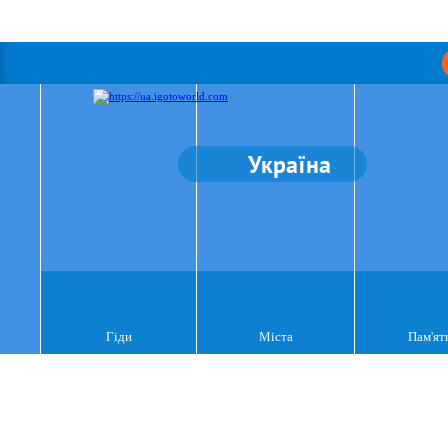
Україна
Гіди
Міста
Пам'ят