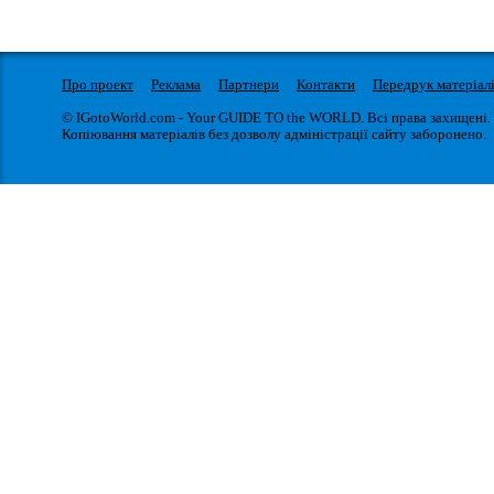
Про проект
Реклама
Партнери
Контакти
Передрук матеріал
© IGotoWorld.com - Your GUIDE TO the WORLD. Всі права захищені.
Копіювання матеріалів без дозволу адміністрації сайту заборонено.