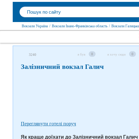
Вокзали Україна
/
Вокзали Івано-Франківська область
/
Вокзали Галицьк
Слідкуйте за нами в соцмережах
0
0
я був
я хочу сюди
3240
Залізничний вокзал Галич
Переглянути готелі поруч
Як краще доїхати до Залізничний вокзал Галич 