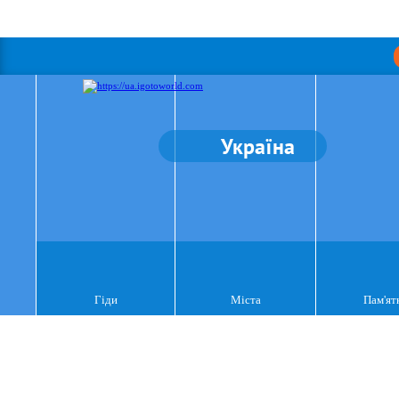
Україна
Гіди
Міста
Пам'ят